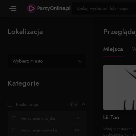
Lokalizacja
Przegląda
Miejsca
W
Wybierz miasto
Kategorie
Restauracja
1146
Lii-Tao
Restauracja indyjska
147
Witaj w restauracji
Restauracja azjatycka
233
podróżujesz kulinar