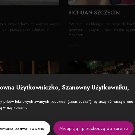
SICHUAN SZCZECIN
WN przykładamy największą wagę
"W pełni pochłonęła nas pasja do kuchn
nych przez nas składników ?
spoiwem i naszym fundamentem są pier
makaron...
Szczecin
owna Użytkowniczko, Szanowny Użytkowniku,
 plików tekstowych zwanych „cookies” („ciasteczka”), by uczynić naszą stronę
zą w użytkowaniu.
 Atrakcja Stolicy
Express Oriental Galaxy S
tail bar. Miejsce autentyczne i
W Express Oriental odkryjesz tradycyjn
tawienia zaawansowane
Akceptuję i przechodzę do serwisu
ne do wypoczynku i zabawy. Z
azjatyckiej z elementami kuchni świata