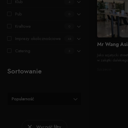
Klub
4
Pub
0
Kraftowe
0
Imprezy okolicznościowe
44
Mr Wang Asi
Catering
3
Jako azjatycki stre
w zakątki dalekieg
Sortowanie
Szczecin
Popularność
Wyczyść filtry