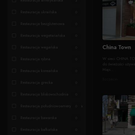
Restauracja amerykańska
3
Restauracja ukraińska
0
Restauracja bezglutenowa
0
Restauracja wegetariańska
0
China Town
Restauracja wegańska
0
W sieci CHINA TO
Restauracja rybna
0
do świeżości używa
Mięs...
Restauracja koreańska
0
Szczecin
Restauracja grecka
0
Restauracja bliskowschodnia
0
Restauracja południowoamerykańska
0
Restauracja bawarska
0
Restauracja bałkańska
0