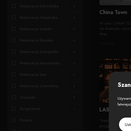
Restauracja kolumbijska
0
China Town
Restauracja hiszpańska
0
W sieci CHINA TO
do świeżości używa
Restauracja turecka
0
Mięs...
Restauracja libańska
0
Szczecin
Restauracja portugalska
0
Restauracja peruwiańska
0
Restauracja keto
0
Szan
Restauracja z bawialnią
2
Gospoda
5
Używamy
łatwiejs
Burgerownia
LAS - Lokalna
7
Pizzeria
1
"Restauracja i cock
Us
przyjazne. Stworzo