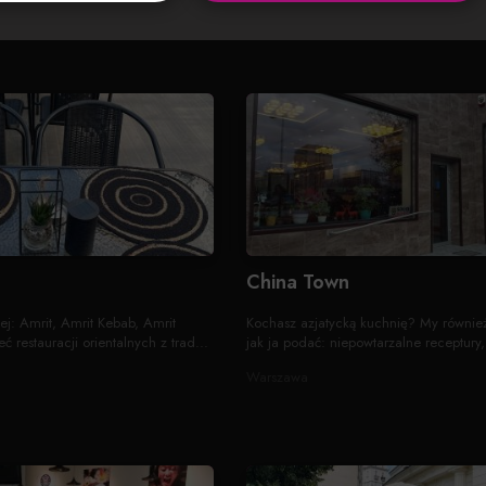
wege...
Szczecin
China Town
j: Amrit, Amrit Kebab, Amrit
Kochasz azjatycką kuchnię? My również
ć restauracji orientalnych z trad...
jak ja podać: niepowtarzalne receptury,
Warszawa