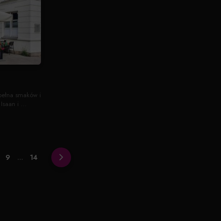
 pełna smaków i
saan i ...
9
...
14