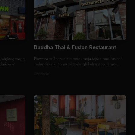
Buddha Thai & Fusion Restaurant
jwiększą wagę
Pierwsza w Szczecinie restauracja tajska and fusion!
adników ?
Tajlandzka kuchnia zdobyła globalną popularnoś...
Szczecin