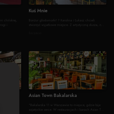
Kuś Mnie
i chińskiej,
Bonżur głodomorki! ? Karolina i Łukasz chcieli
ogi i
stworzyć wyjatkowe miejsce. Z artystyczną dusza, n...
Szczecin
zczecin
Asian Town Bakalarska
e dania
"Bakalarska 11 w Warszawie to miejsce, gdzie bije
, smakowite
azjatyckie serce. W restauracjach i barach Asian T...