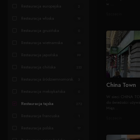
w ...
Restauracja europejska
2
Szczecin
Restauracja włoska
19
Restauracja gruzińska
0
Restauracja wietnamska
38
Restauracja japońska
99
Restauracja chińska
233
Restauracja śródziemnomorska
3
China Town
Restauracja meksykańska
0
W sieci CHINA TO
do świeżości używa
Restauracja tajska
272
Mięs...
Restauracja francuska
1
Szczecin
Restauracja polska
17