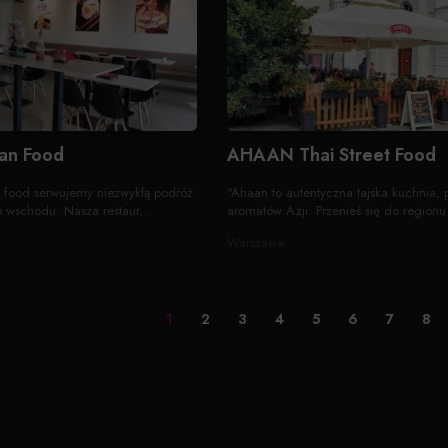
an Food
AHAAN Thai Street Food
et food serwujemy niezwykłą podróż
"Ahaan to autentyczna tajska kuchnia,
o wschodu. Nasza restaur...
aromatów Azji. Przenieś się do regionu I
Warszawa
1
2
3
4
5
6
7
8