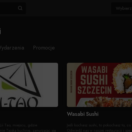
j
ydarzenia
Promocje
Wasabi Sushi
 Lii Tao, miejscu, gdzie
Jeśli kochasz sushi, to pokochasz to, co
nie Tajską kuchnię, zanurzając się
Odwiedź nas w naszej restauracji i spęd