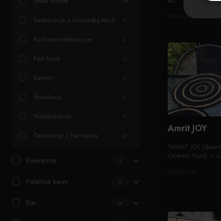
au...
Steak House
28
Warszawa
Restauracja z Gwiazdką Michelin
0
Kuchenne Rewolucje
2
Fast Food
0
Ramen
0
Śniadania
2
Naleśnikarnia
0
Amrit JOY
Take away / Na wynos
32
"AMRIT JOY (dawnie
Oriental Food) – sie
Kawiarnia
4
Warszawa
Palarnia kawy
0
Bar
34