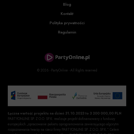
Blog
Kontakt
Polityka prywatności
Regulamin
© 2026 - PartyOnline - All Rights reserved
Łączna wartość projektu na dzień 31.10.2023 to 3 200 000,00 PLN
PARTYONLINE SP. Z O.O. SP.K. realizuje projekt dofinansowany z funduszy
europejskich „opracowanie pakietu oprogramowania zawierającego algorytm
rozpoznawania twarzy na rzecz firmy PARTYONLINE SP. Z O.O. SP.K.”. Celem