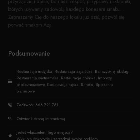
przyrządzić i danie, bo nasz zespół, przyprawy i składniki,
których używamy zadowolą każdego konesera smaku. .
Zapraszamy Cię do naszego lokalu już dziś, pozwól się
porwać smakom Azji.
Podsumowanie
Restauracja indyjska
,
Restauracja azjatycka
,
Bar szybkiej obsługi
,
Restauracja wietnamska
,
Restauracja chińska
,
Imprezy
okolicznościowe
,
Restauracja tajska
,
Randki
,
Spotkania
biznesowe
Zadzwoń: 666 721 761
Odwiedź stronę internetową
Jesteś właścielem tego miejsca?
Wykup subskrybcję i zarządzaj swoim profilem