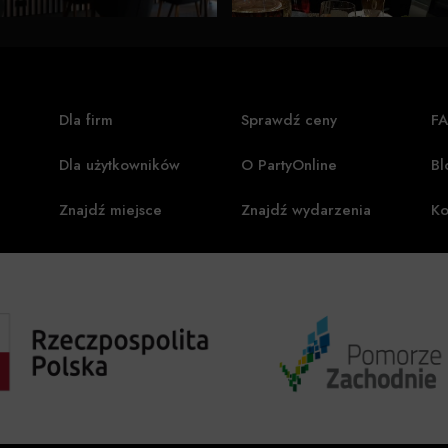
icz
...
Zobacz więcej
Dla firm
Sprawdź ceny
F
Dla użytkowników
O PartyOnline
Bl
Znajdź miejsce
Znajdź wydarzenia
Ko