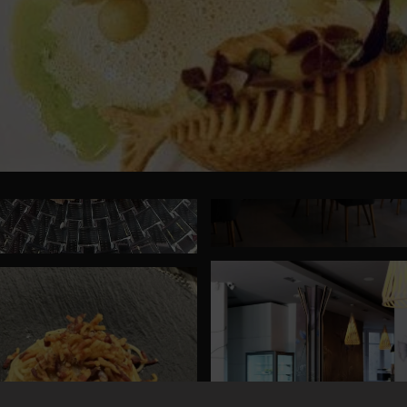
łe słowa i opinie o naszych nowych daniach. Milo było was wszystkich