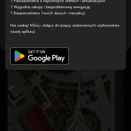
? Powiadomienia o najnowszych ofertach i aktualizacjach.
? Wygodne zakupy i bezproblemową nawigację.
Używamy plików tekstowych zwanych „cookies” („ciasteczka”), by uczynić naszą
? Bezpieczeństwo Twoich danych i transakcji.
stronę łatwiejszą w użytkowaniu.
Nie czekaj! Kliknij i dołącz do tysięcy zadowolonych użytkowników
naszej aplikacji.
Ustawienia
Akceptuję i przechodzę do
zaawansowane
serwisu
Enea Arena
20 dni temu