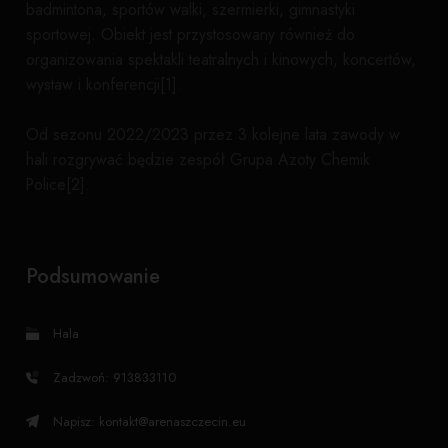
badmintona, sportów walki, szermierki, gimnastyki
sportowej. Obiekt jest przystosowany również do
organizowania spektakli teatralnych i kinowych, koncertów,
wystaw i konferencji[1].
Od sezonu 2022/2023 przez 3 kolejne lata zawody w
hali rozgrywać będzie zespół Grupa Azoty Chemik
Police[2].
Podsumowanie
Hala
Zadzwoń: 913833110
Napisz:
kontakt@arenaszczecin.eu