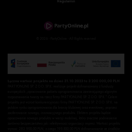
Regulamin
Więcej informacji i zapisy
https://eneaarena.pl/polkolonie/
© 2026 - PartyOnline - All Rights reserved
Łączna wartość projektu na dzień 31.10.2023 to 3 200 000,00 PLN
PARTYONLINE SP. Z O.O. SP.K. realizuje projekt dofinansowany z funduszy
europejskich „opracowanie pakietu oprogramowania zawierającego algorytm
rozpoznawania twarzy na rzecz firmy PARTYONLINE SP. Z O.O. SP.K.”. Celem
projektu jest wzrost konkurencyjności firmy PARTYONLINE SP. Z O.O. SP.K. na
polskim rynku oprogramowania dla branży klubowej oraz eventowej, poprzez
zaoferowanie nowego, innowacyjnego produktu. Efektem projektu będzie
opracowanie nowego produktu w wersji mobilnej, który znaczne podniesienie
zarówno bezpieczeństwo jak i efektywność organizacji imprez. Wartość projektu
wynosi: 282 900,00 PLN, z czego 195 500,00 PLN dofinansowanie ze środków