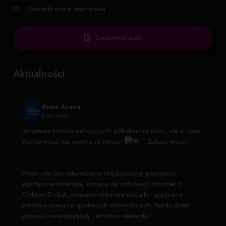
Odwiedź stronę internetową
Zarezerwuj stolik
Aktualności
Enea Arena
8 dni temu
Już prawie połowa wakacyjnych półkolonii za nami, ale w Enea
Arenie wciąż nie zwalniamy tempa!
...
Zobacz więcej
Przez całe lato odwiedzamy Międzyzdroje, poznajemy
egzotyczne zwierzęta, uczymy się cyrkowych sztuczek z
Cyrkiem Zodiak, tworzymy kolorowe mozaiki i spędzamy
mnóstwo czasu na sportowych aktywnościach. Każdy dzień
przynosi nowe przygody i mnóstwo uśmiechu!