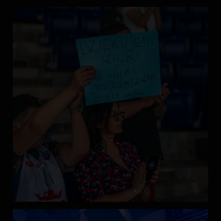
Nagrodą główną jest wyjazd dla dwóch osób na Mistrzostwa
Świata IRONMAN na Hawajach.
Szczegóły oraz formularz zgłoszeniowy dostępne są pod
adresem:
enea.pl/triathlon
Termin zgłoszeń: 6.07.2026 r.