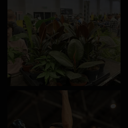
Enea Arena
20 dni temu
Jak jest na półkoloniach w Enea Arenie?
Trochę kreatywnie, trochę aktywnie i zawsze wesoło!
...
Zobacz więcej
Każdy dzień przynosi nam nowe wyzwania i doświadczenia, nie
zapominając o wspaniałej zabawie!