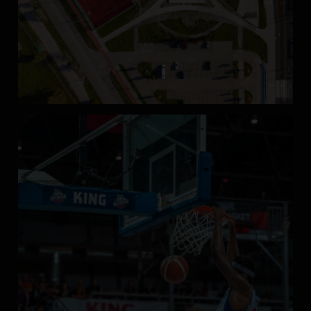
Jak jest na półkoloniach w Enea Arenie?
Trochę kreatywnie, trochę aktywnie i zawsze wesoło!
...
Zobacz więcej
Każdy dzień przynosi nam nowe wyzwania i doświadczenia, nie
zapominając o wspaniałej zabawie!