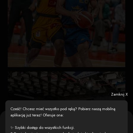
Enea Arena
20 dni temu
Jak jest na półkoloniach w Enea Arenie?
Trochę kreatywnie, trochę aktywnie i zawsze wesoło!
...
Zobacz więcej
Każdy dzień przynosi nam nowe wyzwania i doświadczenia, nie
zapominając o wspaniałej zabawie!
Zamknij X
Cześć! Chcesz mieć wszystko pod ręką? Pobierz naszą mobilną
aplikację już teraz! Oferuje ona:
Szanowna Użytkowniczko, Szanowny
✨ Szybki dostęp do wszystkich funkcji.
Użytkowniku,