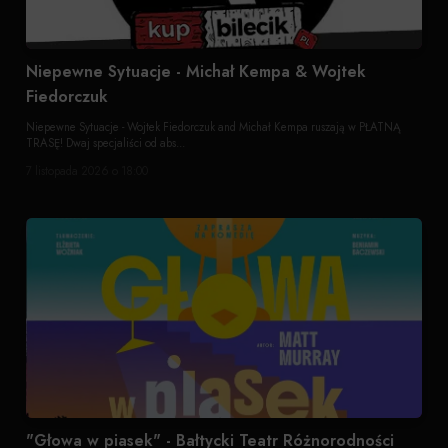
Niepewne Sytuacje - Michał Kempa & Wojtek
Fiedorczuk
Niepewne Sytuacje - Wojtek Fiedorczuk and Michał Kempa ruszają w PŁATNĄ
TRASĘ! Dwaj specjaliści od abs...
7 listopada 2026 o 18:00
"Głowa w piasek" - Bałtycki Teatr Różnorodności