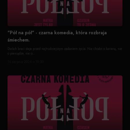
"Pół na pół" - czarna komedia, która rozbraja
śmiechem.
Dwóch braci staje przed najtrudniejszym zadaniem życia. Nie chodzi o karierę, nie
o pieniądze, nie o...
14 sierpnia 2026 o 19:00