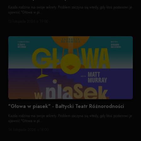
Każda rodzina ma swoje sekrety. Problem zaczyna się wtedy, gdy ktoś postanowi je
ujawnić."Głowa w pi...
13 listopada 2026 o 19:00
"Głowa w piasek" - Bałtycki Teatr Różnorodności
Każda rodzina ma swoje sekrety. Problem zaczyna się wtedy, gdy ktoś postanowi je
ujawnić."Głowa w pi...
14 listopada 2026 o 18:00