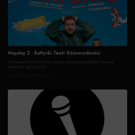
Mayday 2 - Bałtycki Teatr Różnorodności
John Leonard Smith jest bardzo zajętym czterdziestotrzylatkiem. Pracowity
taksówkarz, oprócz kursów ...
24 października 2026 o 18:00