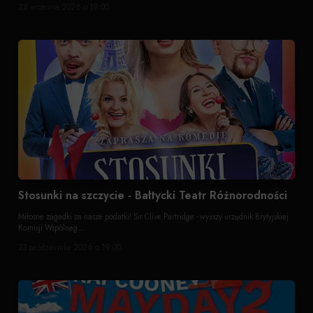
28 wrzesnia 2026 o 19:00
Stosunki na szczycie - Bałtycki Teatr Różnorodności
Miłosne zagadki za nasze podatki! Sir Clive Partridge - wyższy urzędnik Brytyjskiej
Komisji Wspólneg...
23 października 2026 o 19:00