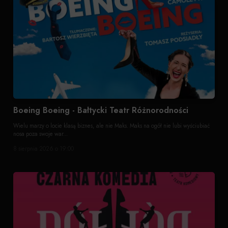
Boeing Boeing - Bałtycki Teatr Różnorodności
Wielu marzy o locie klasą biznes, ale nie Maks. Maks na ogół nie lubi wyściubiać
nosa poza swoje war...
8 sierpnia 2026 o 19:00