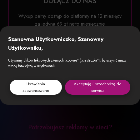
DOŁĄCZ DO NAS
Wykup pełny dostęp do platformy na 12 miesięcy
za jedyna 69 zł netto miesięcznie
Dodaj swoje miejsce na największej wyszukiwarce
Szanowna Użytkowniczko, Szanowny
resutaruacji w Polsce.
Użytkowniku,
Daj się znaleźć w internecie i zyskaj nowych
klientów.
Używamy plików tekstowych zwanych „cookies” („ciasteczka”), by uczynić naszą
stronę łatwiejszą w użytkowaniu.
Ustawienia
Akceptuję i przechodzę do
zaawansowane
serwisu
Potrzebujesz reklamy w sieci?