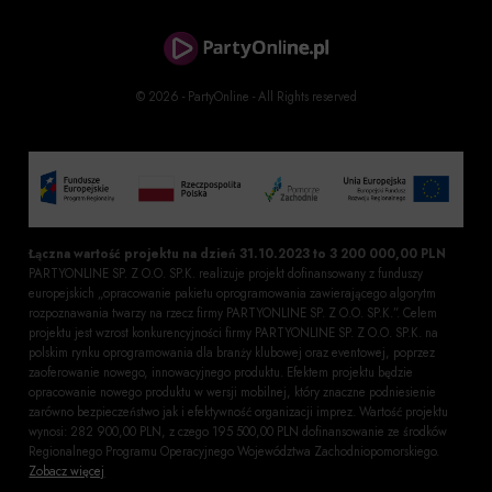
© 2026 - PartyOnline - All Rights reserved
Łączna wartość projektu na dzień 31.10.2023 to 3 200 000,00 PLN
PARTYONLINE SP. Z O.O. SP.K. realizuje projekt dofinansowany z funduszy
europejskich „opracowanie pakietu oprogramowania zawierającego algorytm
rozpoznawania twarzy na rzecz firmy PARTYONLINE SP. Z O.O. SP.K.”. Celem
projektu jest wzrost konkurencyjności firmy PARTYONLINE SP. Z O.O. SP.K. na
polskim rynku oprogramowania dla branży klubowej oraz eventowej, poprzez
zaoferowanie nowego, innowacyjnego produktu. Efektem projektu będzie
opracowanie nowego produktu w wersji mobilnej, który znaczne podniesienie
zarówno bezpieczeństwo jak i efektywność organizacji imprez. Wartość projektu
wynosi: 282 900,00 PLN, z czego 195 500,00 PLN dofinansowanie ze środków
Regionalnego Programu Operacyjnego Województwa Zachodniopomorskiego.
Zobacz więcej