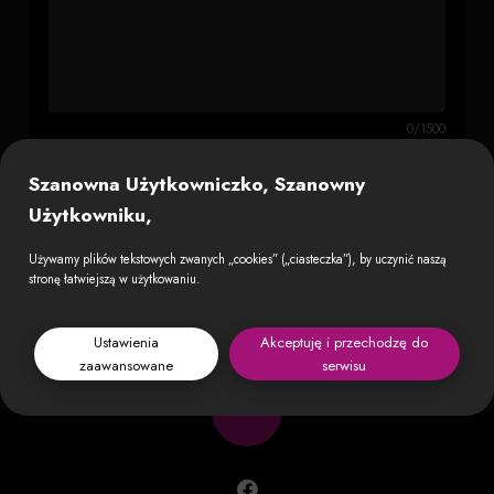
0/1500
Szanowna Użytkowniczko, Szanowny
Użytkowniku,
Używamy plików tekstowych zwanych „cookies” („ciasteczka”), by uczynić naszą
stronę łatwiejszą w użytkowaniu.
Wróć
Wyślij
Ustawienia
Akceptuję i przechodzę do
zaawansowane
serwisu