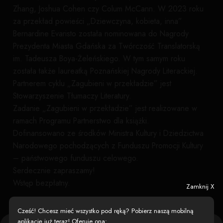
Zhang, Joshua Cohen czy Colum McCann. W 2023 roku
za przekład powieści „Dziewczyna, kobieta, inna”
Bernardine Evaristo została nominowana do Nagrody
Prezydenta Miasta Gdańska za Twórczość Translatorską
im. Tadeusza Boya-Żeleńskiego. W tym samym roku
została także laureatką Poznańskiej Nagrody Literackiej.
Partnerem cyklu „Zagubieni w przekładzie” jest
Stowarzyszenie Tłumaczy Literatury.
Zadanie „Zagubieni w przekładzie” jest realizowane w
ramach Programu Partnerstwo dla książki.
Dofinansowano ze środków Ministra Kultury i Dziedzictwa
Narodowego pochodzących z Funduszu Promocji Kultury
– państwowego funduszu celowego.
Serdecznie zapraszamy!
Wstęp bezpłatny.
Zamknij X
Cześć! Chcesz mieć wszystko pod ręką? Pobierz naszą mobilną
Między Wierszami
·
Obserwuj (0)
·
aplikację już teraz! Oferuje ona: