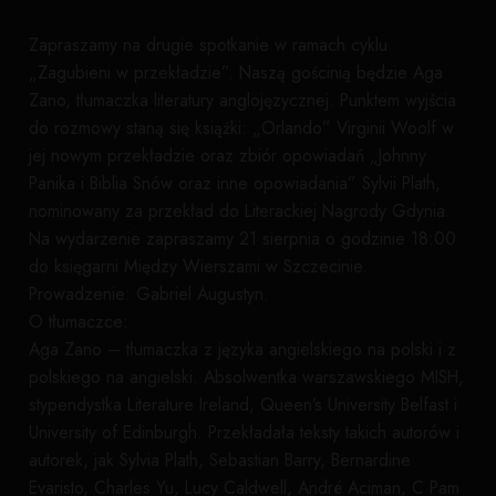
Zapraszamy na drugie spotkanie w ramach cyklu
„Zagubieni w przekładzie”. Naszą gościnią będzie Aga
Zano, tłumaczka literatury anglojęzycznej. Punktem wyjścia
do rozmowy staną się książki: „Orlando” Virginii Woolf w
jej nowym przekładzie oraz zbiór opowiadań „Johnny
Panika i Biblia Snów oraz inne opowiadania” Sylvii Plath,
nominowany za przekład do Literackiej Nagrody Gdynia.
Na wydarzenie zapraszamy 21 sierpnia o godzinie 18:00
do księgarni Między Wierszami w Szczecinie.
Prowadzenie: Gabriel Augustyn.
O tłumaczce:
Aga Zano – tłumaczka z języka angielskiego na polski i z
polskiego na angielski. Absolwentka warszawskiego MISH,
stypendystka Literature Ireland, Queen’s University Belfast i
University of Edinburgh. Przekładała teksty takich autorów i
autorek, jak Sylvia Plath, Sebastian Barry, Bernardine
Evaristo, Charles Yu, Lucy Caldwell, André Aciman, C Pam