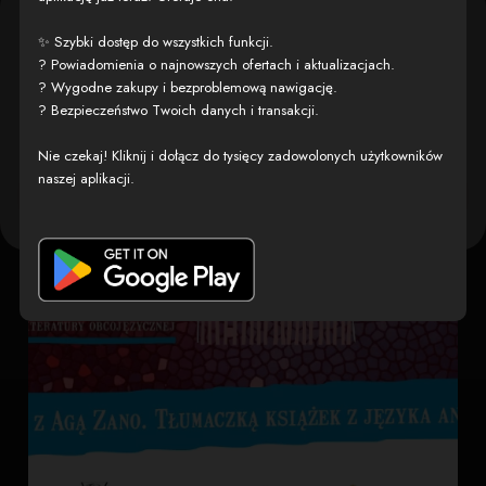
Szanowna Użytkowniczko, Szanowny
Stanisława Moniuszki 6, Szczecin, Poland
Pokaż na mapie →
✨ Szybki dostęp do wszystkich funkcji.
Użytkowniku,
? Powiadomienia o najnowszych ofertach i aktualizacjach.
Odwiedź:
? Wygodne zakupy i bezproblemową nawigację.
Używamy plików tekstowych zwanych „cookies” („ciasteczka”), by uczynić naszą
? Bezpieczeństwo Twoich danych i transakcji.
stronę łatwiejszą w użytkowaniu.
Nie czekaj! Kliknij i dołącz do tysięcy zadowolonych użytkowników
naszej aplikacji.
Ustawienia
Akceptuję i przechodzę do
zaawansowane
serwisu