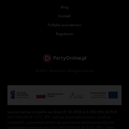
Blog
Kontakt
Polityka prywatności
Regulamin
© 2026 - PartyOnline - All Rights reserved
Łączna wartość projektu na dzień 31.10.2023 to 3 200 000,00 PLN
PARTYONLINE SP. Z O.O. SP.K. realizuje projekt dofinansowany z funduszy
europejskich „opracowanie pakietu oprogramowania zawierającego algorytm
rozpoznawania twarzy na rzecz firmy PARTYONLINE SP. Z O.O. SP.K.”. Celem