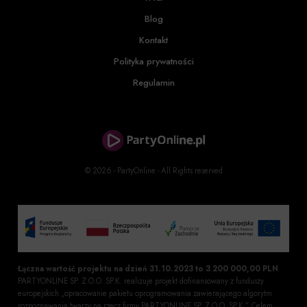
Blog
Kontakt
Polityka prywatności
Regulamin
© 2026 - PartyOnline - All Rights reserved
Łączna wartość projektu na dzień 31.10.2023 to 3 200 000,00 PLN
PARTYONLINE SP. Z O.O. SP.K. realizuje projekt dofinansowany z funduszy
europejskich „opracowanie pakietu oprogramowania zawierającego algorytm
rozpoznawania twarzy na rzecz firmy PARTYONLINE SP. Z O.O. SP.K.”. Celem