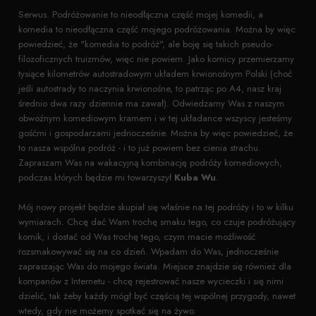
Serwus. Podróżowanie to nieodłączna część mojej komedii, a
komedia to nieodłączna część mojego podróżowania. Można by więc
powiedzieć, że "komedia to podróż", ale boję się takich pseudo-
filozoficznych truizmów, więc nie powiem. Jako komicy przemierzamy
tysiące kilometrów autostradowym układem krwionośnym Polski (choć
jeśli autostrady to naczynia krwionośne, to patrząc po A4, nasz kraj
średnio dwa razy dziennie ma zawał). Odwiedzamy Was z naszym
obwoźnym komediowym kramem i w tej układance wszyscy jesteśmy
gośćmi i gospodarzami jednocześnie. Można by więc powiedzieć, że
to nasza wspólna podróż - i to już powiem bez cienia strachu.
Zapraszam Was na wakacyjną kombinację podróży komediowych,
podczas których będzie mi towarzyszył
Kuba Wu
.
Mój nowy projekt będzie skupiał się właśnie na tej podróży i to w kilku
wymiarach. Chcę dać Wam trochę smaku tego, co czuje podróżujący
komik, i dostać od Was trochę tego, czym macie możliwość
rozsmakowywać się na co dzień. Wpadam do Was, jednocześnie
zapraszając Was do mojego świata. Miejsce znajdzie się również dla
kompanów z Internetu - chcę rejestrować nasze wycieczki i się nimi
dzielić, tak żeby każdy mógł być częścią tej wspólnej przygody, nawet
wtedy, gdy nie możemy spotkać się na żywo.