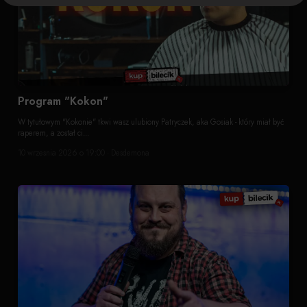
Program "Kokon"
W tytułowym "Kokonie" tkwi wasz ulubiony Patryczek, aka Gosiak - który miał być
raperem, a został ci...
10 wrzesnia 2026 o 19:00 · Desdemona