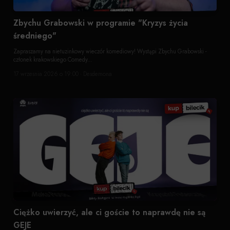
Zbychu Grabowski w programie "Kryzys życia
średniego"
Zapraszamy na nietuzinkowy wieczór komediowy! Wystąpi Zbychu Grabowski -
członek krakowskiego Comedy...
17 wrzesnia 2026 o 19:00 · Desdemona
Ciężko uwierzyć, ale ci goście to naprawdę nie są
GEJE