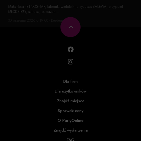
Maks Rosa - ETNOGRAF, taternik, wieloletni przydupas ZALEWA, przyjaciel
MŁODZIEŻY, satrapa, pomazani...
30 wrzesnia 2026 o 19:00 · Desdemona
Dla firm
Dla użytkowników
Znajdź miejsce
Sprawdź ceny
O PartyOnline
Znajdź wydarzenia
FAQ