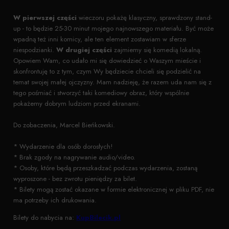
W pierwszej części
wieczoru pokażę klasyczny, sprawdzony stand-
up - to będzie 25-30 minut mojego najnowszego materiału. Być może
wpadną też inni komicy, ale ten element zostawiam w sferze
niespodzianki.
W drugiej części
zajmiemy się komedią lokalną.
Opowiem Wam, co udało mi się dowiedzieć o Waszym mieście i
skonfrontuję to z tym, czym Wy będziecie chcieli się podzielić na
temat swojej małej ojczyzny. Mam nadzieję, że razem uda nam się z
tego pośmiać i stworzyć taki komediowy obraz, który wspólnie
pokażemy dobrym ludziom przed ekranami.
Do zobaczenia, Marcel Bieńkowski.
* Wydarzenie dla osób dorosłych!
* Brak zgody na nagrywanie audio/video.
* Osoby, które będą przeszkadzać podczas wydarzenia, zostaną
wyproszone - bez zwrotu pieniędzy za bilet.
* Bilety mogą zostać okazane w formie elektronicznej w pliku PDF, nie
ma potrzeby ich drukowania.
Bilety do nabycia na:
KupBilecik.pl