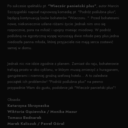
Po sukcesie spektaklu pt.
"Wieczór panieński plus"
, autor Marcin
Szczygielski napisał najnowszą komedię pt. "Podróż poślubna plus",
będącą kontynuacją losów bohaterów "Wieczoru..". Przed bohaterami
nowe, niekoniecznie usłane różami życie. Jednak nim ono się
rozpocznie, pora na miłość i upojny miesiąc miodowy. W podróż
poślubną na egzotyczną wyspę wyruszają dwie młode pary plus jedna
niedoszła panna młoda, której przyjaciele nie mają serca zostawić
samej w domu.
Jednak nic nie idzie zgodnie z planem. Zamiast do raju, bohaterowie
trafiają prosto w oko cyklonu, w którym muszą zmierzyć z huraganem,
gangsterami i niemniej groźną szefową hotelu... A to zaledwie
początek ich problemów! "Podróż poślubna plus" na pewno
przypadnie Wam do gustu, podobnie jak "Wieczór panieński plus"!
Obsada:
Katarzyna Skrzynecka
Wiktoria Gąsiewska / Monika Mazur
Tomasz Bednarek
Marek Kaliszuk / Paweł Góral