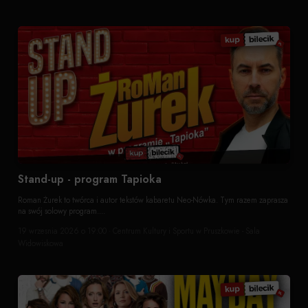
Stand-up - program Tapioka
Roman Żurek to twórca i autor tekstów kabaretu Neo-Nówka. Tym razem zaprasza
na swój solowy program....
19 wrzesnia 2026 o 19:00 · Centrum Kultury i Sportu w Pruszkowie - Sala
Widowiskowa