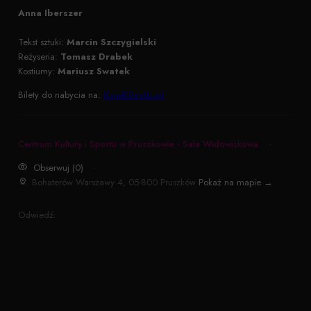
Anna Iberszer
Tekst sztuki:
Marcin Szczygielski
Reżyseria:
Tomasz Drabek
Kostiumy:
Mariusz Swatek
Bilety do nabycia na:
KupBilecik.pl
Centrum Kultury i Sportu w Pruszkowie - Sala Widowiskowa
·
Obserwuj (0)
·
Bohaterów Warszawy 4, 05-800 Pruszków
Pokaż na mapie →
Odwiedź: