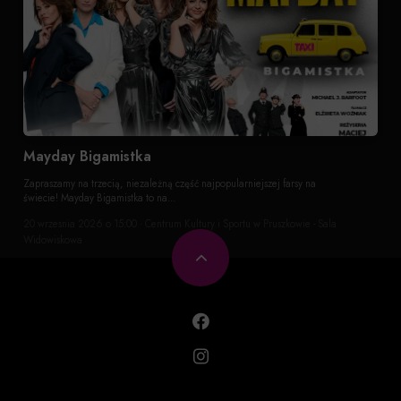
Mayday Bigamistka
Zapraszamy na trzecią, niezależną część najpopularniejszej farsy na
świecie! Mayday Bigamistka to na...
20 wrzesnia 2026 o 15:00 · Centrum Kultury i Sportu w Pruszkowie - Sala
Widowiskowa