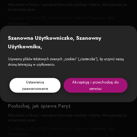
Wieczorem w Paryżu - największe francuskie przeboje i historia, która porusza już
od pierwszej piose...
11 wrzesnia 2026 o 17:00 · Centrum Kultury i Sportu w Pruszkowie - Sala
Widowiskowa
Szanowna Użytkowniczko, Szanowny
Użytkowniku,
Używamy plików tekstowych zwanych „cookies” („ciasteczka”), by uczynić naszą
stronę łatwiejszą w użytkowaniu.
Ustawienia
Akceptuję i przechodzę do
zaawansowane
serwisu
Posłuchaj, jak śpiewa Paryż
Wieczorem w Paryżu - największe francuskie przeboje i historia, która porusza już
od pierwszej piose...
11 wrzesnia 2026 o 19:30 · Centrum Kultury i Sportu w Pruszkowie - Sala
Widowiskowa