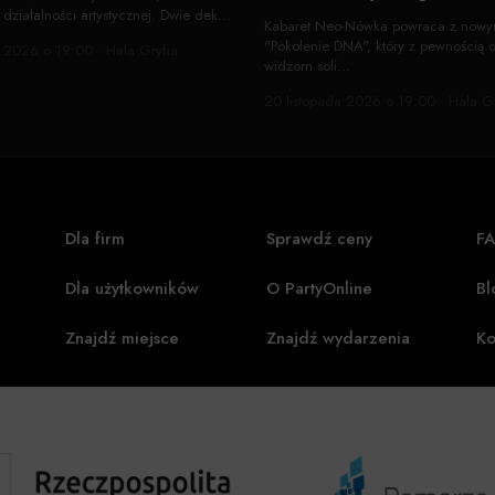
działalności artystycznej. Dwie dek...
Kabaret Neo-Nówka powraca z now
"Pokolenie DNA", który z pewnością 
 2026 o 19:00 · Hala Gryfia
widzom soli...
20 listopada 2026 o 19:00 · Hala Gr
Dla firm
Sprawdź ceny
F
Dla użytkowników
O PartyOnline
Bl
Znajdź miejsce
Znajdź wydarzenia
Ko