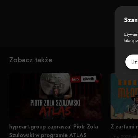
Szan
Używamy
łatwiejs
Zobacz także
Us
hypeart.group zaprasza: Piotr Zola
Z żartami 
Szulowski w programie ATLAS
Już w 2025 rok