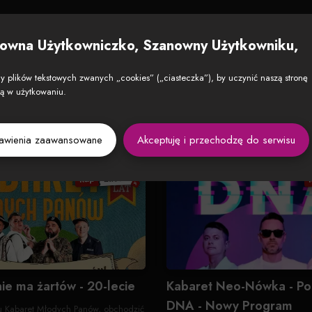
owna Użytkowniczko, Szanowny Użytkowniku,
 plików tekstowych zwanych „cookies” („ciasteczka”), by uczynić naszą stronę
zą w użytkowaniu.
tawienia zaawansowane
Akceptuję i przechodzę do serwisu
nie ma żartów - 20-lecie
Kabaret Neo-Nówka - Po
DNA - Nowy Program
u Kabaret Młodych Panów, obchodzić