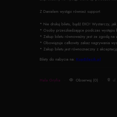
Z Danielem wystąpi również support.
* Nie drukuj biletu, bądź EKO! Wystarczy, jak
* Osoby przeszkadzające podczas występu będ
* Zakup biletu równoważny jest ze zgodą na 
* Obowiązuje całkowity zakaz nagrywania wy
* Zakup biletu jest równoznaczny z akceptac
Bilety do nabycia na:
KupBilecik.pl
Hala Gryfia
·
Obserwuj (0)
·
ul