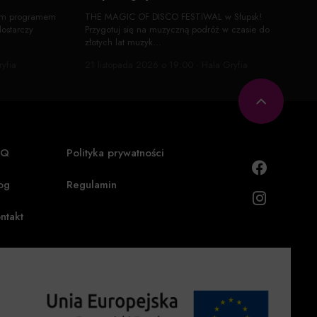
ym programem
THE MAGIC OF DISCO FESTIWAL w Słupsk!
dostarczy
Przygotuj się na muzyczną podróż w czasie do
złotych lat muzyk...
yfia
21 listopada 2026 o 19:00 · Hala Gryfia
AQ
Polityka prywatności
og
Regulamin
ntakt