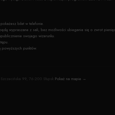
 pokażesz bilet w telefonie.
ą wypraszane z sali, bez możliwości ubiegania się o zwrot pienięd
upublicznienie swojego wizerunku.
stępu.
ją powyższych punktów.
. Szczecińska 99, 76-200 Słupsk
Pokaż na mapie →