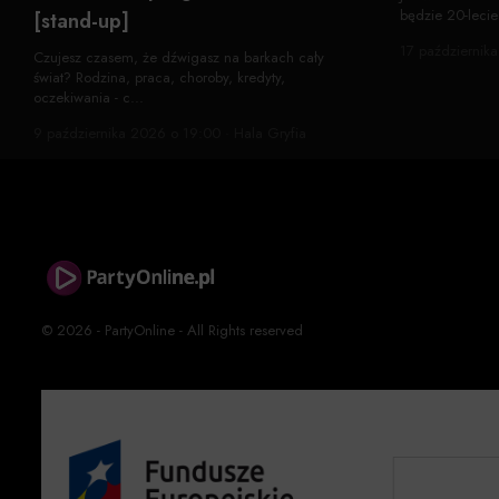
będzie 20-lecie 
[stand-up]
17 października
Czujesz czasem, że dźwigasz na barkach cały
świat? Rodzina, praca, choroby, kredyty,
oczekiwania - c...
9 października 2026 o 19:00 · Hala Gryfia
© 2026 - PartyOnline - All Rights reserved