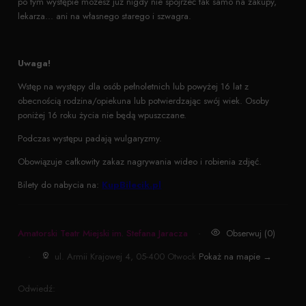
po tym występie możesz już nigdy nie spojrzeć tak samo na zakupy,
lekarza... ani na własnego starego i szwagra.
Uwaga!
Wstęp na występy dla osób pełnoletnich lub powyżej 16 lat z
obecnością rodzina/opiekuna lub potwierdzając swój wiek. Osoby
poniżej 16 roku życia nie będą wpuszczane.
Podczas występu padają wulgaryzmy.
Obowiązuje całkowity zakaz nagrywania wideo i robienia zdjęć.
Bilety do nabycia na:
KupBilecik.pl
Amatorski Teatr Miejski im. Stefana Jaracza
·
Obserwuj (0)
·
ul. Armii Krajowej 4, 05-400 Otwock
Pokaż na mapie →
Odwiedź: