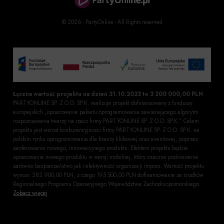
© 2026 - PartyOnline - All Rights reserved
Łączna wartość projektu na dzień 31.10.2023 to 3 200 000,00 PLN
PARTYONLINE SP. Z O.O. SP.K. realizuje projekt dofinansowany z funduszy
europejskich „opracowanie pakietu oprogramowania zawierającego algorytm
rozpoznawania twarzy na rzecz firmy PARTYONLINE SP. Z O.O. SP.K.”. Celem
projektu jest wzrost konkurencyjności firmy PARTYONLINE SP. Z O.O. SP.K. na
polskim rynku oprogramowania dla branży klubowej oraz eventowej, poprzez
zaoferowanie nowego, innowacyjnego produktu. Efektem projektu będzie
opracowanie nowego produktu w wersji mobilnej, który znaczne podniesienie
zarówno bezpieczeństwo jak i efektywność organizacji imprez. Wartość projektu
wynosi: 282 900,00 PLN, z czego 195 500,00 PLN dofinansowanie ze środków
Regionalnego Programu Operacyjnego Województwa Zachodniopomorskiego.
Zobacz więcej