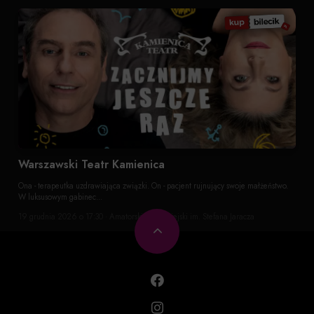
Warszawski Teatr Kamienica
Ona - terapeutka uzdrawiająca związki. On - pacjent rujnujący swoje małżeństwo.
W luksusowym gabinec...
19 grudnia 2026 o 17:30 · Amatorski Teatr Miejski im. Stefana Jaracza