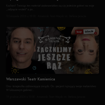
Kochani! Tworząc ten materiał zastanawiałam się czy jesteście gotowi na moje
,,odpięcie wrotek" a po...
13 listopada 2026 o 18:00 · Amatorski Teatr Miejski im. Stefana Jaracza
Warszawski Teatr Kamienica
Ona - terapeutka uzdrawiająca związki. On - pacjent rujnujący swoje małżeństwo.
W luksusowym gabinec...
19 grudnia 2026 o 15:00 · Amatorski Teatr Miejski im. Stefana Jaracza