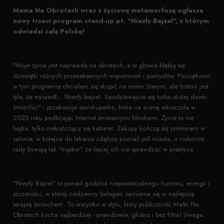
Mama Na Obrotach wraz z życiową metamorfozą ogłasza
nowy trzeci program stand-up pt. "Niezły Bajzel", z którym
odwiedzi całą Polskę!
"Moje życie jest naprawdę na obrotach, a w głowie kłębią się
dziesiątki różnych przezabawnych wspomnień i pomysłów. Początkowo
w tym programie chciałam się skupić na moim Starym, ale historii jest
tyle, że wyszedł... Niezły bajzel. Spodziewajcie się turbo dużej dawki
śmiechu!" - przekazuje stand-uperka, która na scenę wkroczyła w
2023 roku podbijając Internet śmiesznymi filmikami. Życie to nie
bajka, tylko niekończący się kabaret. Zakupy kończą się pontonem w
salonie, w kolejce do lekarza zdążysz poznać pół miasta, a rodzinne
rady bywają tak "mądre", że lepiej ich nie sprawdzać w praktyce.
"Niezły Bajzel" to ponad godzina niepowtarzalnego humoru, energii i
szczerości, w której codzienny bałagan zamienia się w najlepszą
terapię śmiechem. To wszystko w stylu, który publiczność Matki Na
Obrotach kocha najbardziej - prawdziwie, głośno i bez filtra! Uwaga: