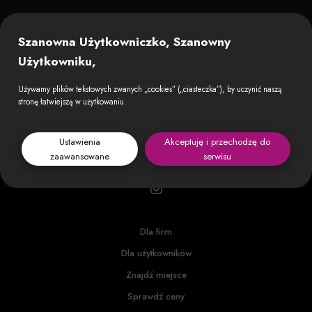
Szanowna Użytkowniczko, Szanowny
Użytkowniku,
Używamy plików tekstowych zwanych „cookies” („ciasteczka”), by uczynić naszą
stronę łatwiejszą w użytkowaniu.
Ustawienia
Akceptuję i przechodzę do
zaawansowane
serwisu
Dla firm
Dla użytkowników
Znajdź miejsce
Sprawdź ceny