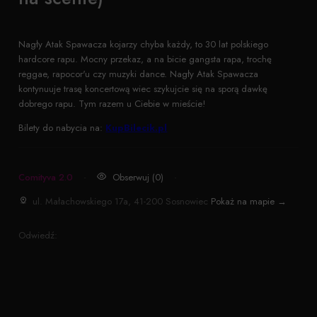
Nagły Atak Spawacza kojarzy chyba każdy, to 30 lat polskiego
hardcore rapu. Mocny przekaz, a na bicie gangsta rapa, trochę
reggae, rapocor'u czy muzyki dance. Nagły Atak Spawacza
kontynuuje trasę koncertową wiec szykujcie się na sporą dawkę
dobrego rapu. Tym razem u Ciebie w mieście!
Bilety do nabycia na:
KupBilecik.pl
Comityva 2.0
·
Obserwuj (0)
·
ul. Małachowskiego 17a, 41-200 Sosnowiec
Pokaż na mapie →
Odwiedź: