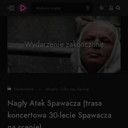
Wydarzenie zakończone
Wydarzenia
→
Muzyka
,
Tylko rap, hip-hop
Nagły Atak Spawacza (trasa
koncertowa 30-lecie Spawacza
na scenie)