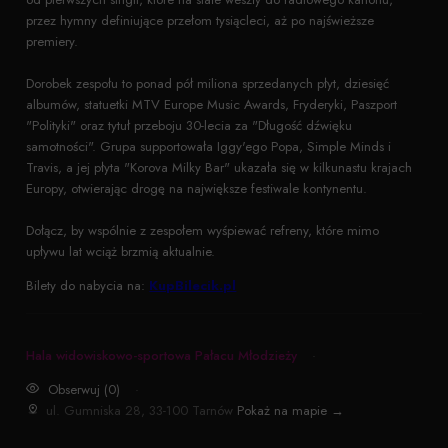
przez hymny definiujące przełom tysiącleci, aż po najświeższe
premiery.
Dorobek zespołu to ponad pół miliona sprzedanych płyt, dziesięć
albumów, statuetki MTV Europe Music Awards, Fryderyki, Paszport
"Polityki" oraz tytuł przeboju 30-lecia za "Długość dźwięku
samotności". Grupa supportowała Iggy'ego Popa, Simple Minds i
Travis, a jej płyta "Korova Milky Bar" ukazała się w kilkunastu krajach
Europy, otwierając drogę na największe festiwale kontynentu.
Dołącz, by wspólnie z zespołem wyśpiewać refreny, które mimo
upływu lat wciąż brzmią aktualnie.
Bilety do nabycia na:
KupBilecik.pl
Hala widowiskowo-sportowa Pałacu Młodzieży
·
Obserwuj (0)
·
ul. Gumniska 28, 33-100 Tarnów
Pokaż na mapie →