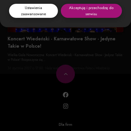
Ustawienia
Akceptuję i przechodzę do
zaawansowane
serwisu
Koncert Wiedeński - Karnawałowe Show - Jedyne
Takie w Polsce!
Wielka Gala Noworoczna. Koncert Wiedeński - Karnawałowe Show - Jedyne Takie
w Polsce! Rozpoczyna się...
16 stycznia 2027 o 17:00 · Hala widowiskowo-sportowa Pałacu Młodzieży
Dla firm