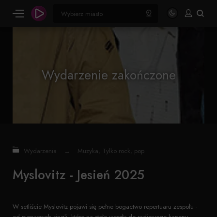
Wydarzenie zakończone
Wydarzenia
→
Muzyka
,
Tylko rock, pop
Myslovitz - Jesień 2025
W setliście Myslovitz pojawi się pełne bogactwo repertuaru zespołu -
od pierwszych singli, które na stałe weszły do radiowego kanonu,