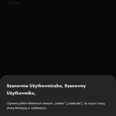
Odwiedź:
Zobacz także
Szanowna Użytkowniczko, Szanowny
Użytkowniku,
Używamy plików tekstowych zwanych „cookies” („ciasteczka”), by uczynić naszą
stronę łatwiejszą w użytkowaniu.