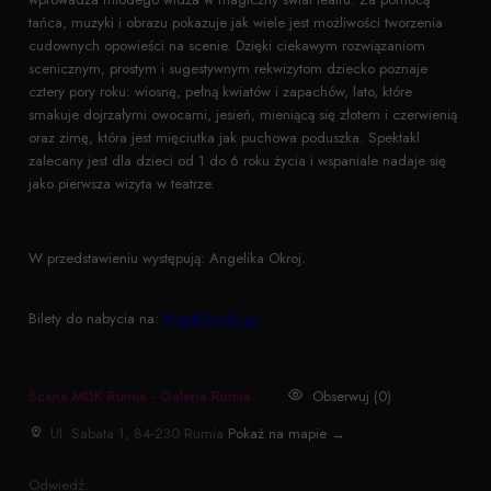
tańca, muzyki i obrazu pokazuje jak wiele jest możliwości tworzenia
cudownych opowieści na scenie. Dzięki ciekawym rozwiązaniom
scenicznym, prostym i sugestywnym rekwizytom dziecko poznaje
cztery pory roku: wiosnę, pełną kwiatów i zapachów, lato, które
smakuje dojrzałymi owocami, jesień, mieniącą się złotem i czerwienią
oraz zimę, która jest mięciutka jak puchowa poduszka. Spektakl
zalecany jest dla dzieci od 1 do 6 roku życia i wspaniale nadaje się
jako pierwsza wizyta w teatrze.
W przedstawieniu występują: Angelika Okroj.
Bilety do nabycia na:
KupBilecik.pl
Scena MDK Rumia - Galeria Rumia
·
Obserwuj (0)
·
Ul. Sabata 1, 84-230 Rumia
Pokaż na mapie →
Odwiedź: