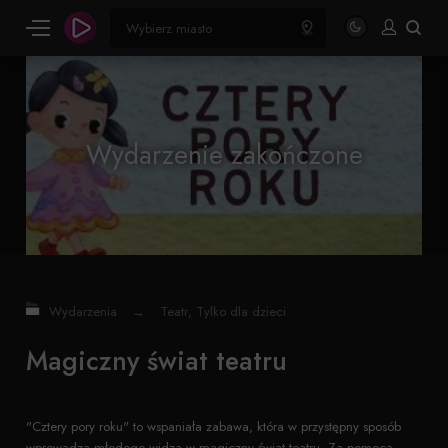
Wydarzenie zakończone
Wydarzenia
→
Teatr
,
Tylko dla dzieci
Magiczny świat teatru
"Cztery pory roku" to wspaniała zabawa, która w przystępny sposób
wprowadza młodego widza w magiczny świat teatru. Za pomocą