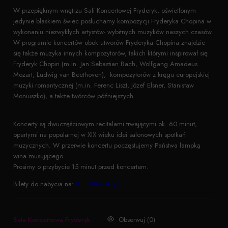
W przepięknym wnętrzu Sali Koncertowej Fryderyk, oświetlonym
jedynie blaskiem świec posłuchamy kompozycji Fryderyka Chopina w
wykonaniu niezwykłych artystów- wybitnych muzyków naszych czasów.
W programie koncertów obok utworów Fryderyka Chopina znajdzie
się także muzyka innych kompozytorów, takich którymi inspirował się
Fryderyk Chopin (m.in. Jan Sebastian Bach, Wolfgang Amadeus
Mozart, Ludwig van Beethoven), kompozytorów z kręgu europejskiej
muzyki romantycznej (m.in. Ferenc Liszt, Józef Elsner, Stanisław
Moniuszko), a także twórców późniejszych.
Koncerty są dwuczęściowym recitalami trwającymi ok. 60 minut,
opartymi na popularnej w XIX wieku idei salonowych spotkań
muzycznych. W przerwie koncertu poczęstujemy Państwa lampką
wina musującego.
Prosimy o przybycie 15 minut przed koncertem.
Bilety do nabycia na:
KupBilecik.pl
Sala Koncertowa Fryderyk
·
Obserwuj (0)
·