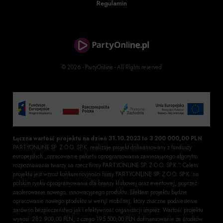
Regulamin
© 2026 - PartyOnline - All Rights reserved
Łączna wartość projektu na dzień 31.10.2023 to 3 200 000,00 PLN
PARTYONLINE SP. Z O.O. SP.K. realizuje projekt dofinansowany z funduszy
europejskich „opracowanie pakietu oprogramowania zawierającego algorytm
rozpoznawania twarzy na rzecz firmy PARTYONLINE SP. Z O.O. SP.K.”. Celem
projektu jest wzrost konkurencyjności firmy PARTYONLINE SP. Z O.O. SP.K. na
polskim rynku oprogramowania dla branży klubowej oraz eventowej, poprzez
zaoferowanie nowego, innowacyjnego produktu. Efektem projektu będzie
opracowanie nowego produktu w wersji mobilnej, który znaczne podniesienie
zarówno bezpieczeństwo jak i efektywność organizacji imprez. Wartość projektu
wynosi: 282 900,00 PLN, z czego 195 500,00 PLN dofinansowanie ze środków