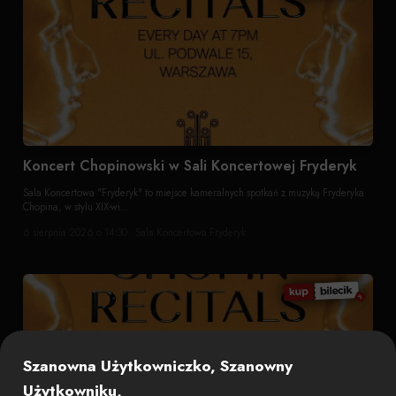
Koncert Chopinowski w Sali Koncertowej Fryderyk
Sala Koncertowa "Fryderyk" to miejsce kameralnych spotkań z muzyką Fryderyka
Chopina, w stylu XIX-wi...
6 sierpnia 2026 o 14:30 · Sala Koncertowa Fryderyk
Szanowna Użytkowniczko, Szanowny
Użytkowniku,