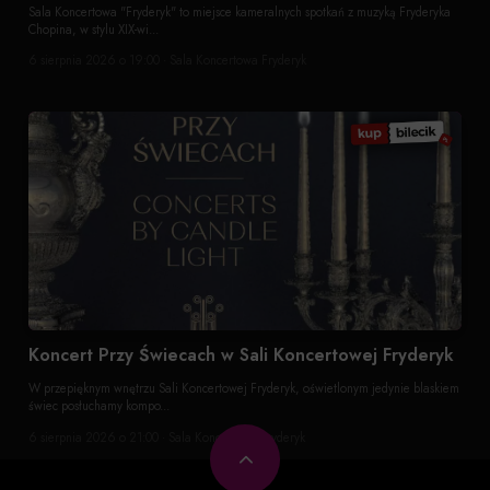
Sala Koncertowa "Fryderyk" to miejsce kameralnych spotkań z muzyką Fryderyka
Chopina, w stylu XIX-wi...
6 sierpnia 2026 o 19:00 · Sala Koncertowa Fryderyk
Koncert Przy Świecach w Sali Koncertowej Fryderyk
W przepięknym wnętrzu Sali Koncertowej Fryderyk, oświetlonym jedynie blaskiem
świec posłuchamy kompo...
6 sierpnia 2026 o 21:00 · Sala Koncertowa Fryderyk