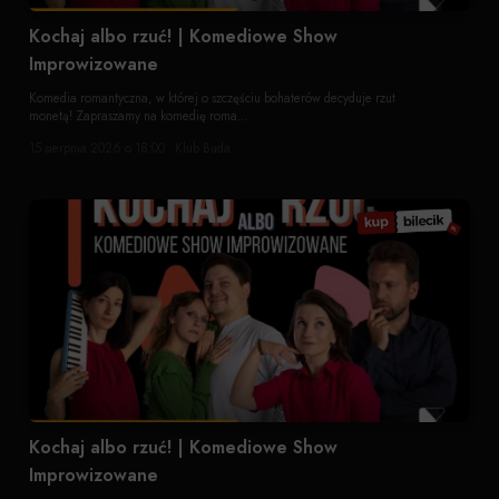
Kochaj albo rzuć! | Komediowe Show
Improwizowane
Komedia romantyczna, w której o szczęściu bohaterów decyduje rzut
monetą! Zapraszamy na komedię roma...
15 sierpnia 2026 o 18:00 · Klub Buda
Kochaj albo rzuć! | Komediowe Show
Improwizowane