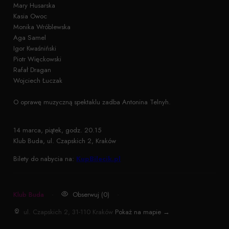
Mary Husarska
Kasia Owoc
Monika Wróblewska
Aga Samel
Igor Kwaśniński
Piotr Więckowski
Rafał Dragan
Wojciech Łuczak
O oprawę muzyczną spektaklu zadba Antonina Telnyh.
14 marca, piątek, godz. 20.15
Klub Buda, ul. Czapskich 2, Kraków
Bilety do nabycia na:
KupBilecik.pl
Klub Buda
·
Obserwuj (0)
·
ul. Czapskich 2, 31-110 Kraków
Pokaż na mapie →