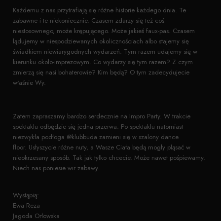
Każdemu z nas przytrafiają się różne historie każdego dnia. Te
zabawne i te niekoniecznie. Czasem zdarzy się też coś
niestosownego, może krępującego. Może jakieś faux-pas. Czasem
lądujemy w niespodziewanych okolicznościach albo stajemy się
świadkiem niewiarygodnych wydarzeń. Tym razem udajemy się w
kierunku około-imprezowym. Co wydarzy się tym razem? Z czym
zmierzą się nasi bohaterowie? Kim będą? O tym zadecydujecie
właśnie Wy.
Zatem zapraszamy bardzo serdecznie na Impro Party. W trakcie
spektaklu odbędzie się jedna przerwa. Po spektaklu natomiast
niezwykła podłoga @klubbuda zamieni się w szalony dance
floor. Usłyszycie różne nuty, a Wasze Ciała będą mogły pląsać w
nieokrzesany sposób. Tak jak tylko chcecie. Może nawet pośpiewamy.
Niech nas poniesie wir zabawy.
Wystąpią:
Ewa Reza
Jagoda Orłowska