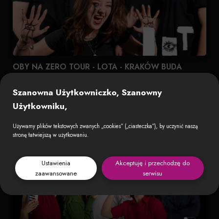
OBY NA ZERO TOUR - LOTA - KRAKÓW BUDA
DZIEŃ WCZEŚNIEJ MOŻEMY SPIKNĄĆ SIĘ W ENERGYLANDII! ZIUUUUM! LOTA
to wybuchowa mieszanka nastoletnieg...
Szanowna Użytkowniczko, Szanowny
14 sierpnia 2026 o 19:00 · Klub Buda
Użytkowniku,
Używamy plików tekstowych zwanych „cookies” („ciasteczka”), by uczynić naszą
stronę łatwiejszą w użytkowaniu.
Ustawienia
Akceptuję i przechodzę do
zaawansowane
serwisu