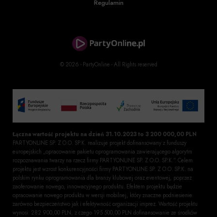
Regulamin
© 2026 - PartyOnline - All Rights reserved
Łączna wartość projektu na dzień 31.10.2023 to 3 200 000,00 PLN
PARTYONLINE SP. Z O.O. SP.K. realizuje projekt dofinansowany z funduszy
europejskich „opracowanie pakietu oprogramowania zawierającego algorytm
rozpoznawania twarzy na rzecz firmy PARTYONLINE SP. Z O.O. SP.K.”. Celem
projektu jest wzrost konkurencyjności firmy PARTYONLINE SP. Z O.O. SP.K. na
polskim rynku oprogramowania dla branży klubowej oraz eventowej, poprzez
zaoferowanie nowego, innowacyjnego produktu. Efektem projektu będzie
opracowanie nowego produktu w wersji mobilnej, który znaczne podniesienie
zarówno bezpieczeństwo jak i efektywność organizacji imprez. Wartość projektu
wynosi: 282 900,00 PLN, z czego 195 500,00 PLN dofinansowanie ze środków