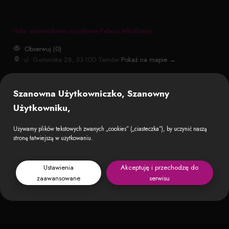
Hala widowiskowo-sportowa Pałacu Młodzieży
·
Obserwuj (0)
·
ul. Gumniska 28, 33-100 Tarnów
Pokaż na mapie →
Odwiedź:
Szanowna Użytkowniczko, Szanowny
Użytkowniku,
Używamy plików tekstowych zwanych „cookies” („ciasteczka”), by uczynić naszą
stronę łatwiejszą w użytkowaniu.
Ustawienia
Akceptuję i przechodzę do
zaawansowane
serwisu