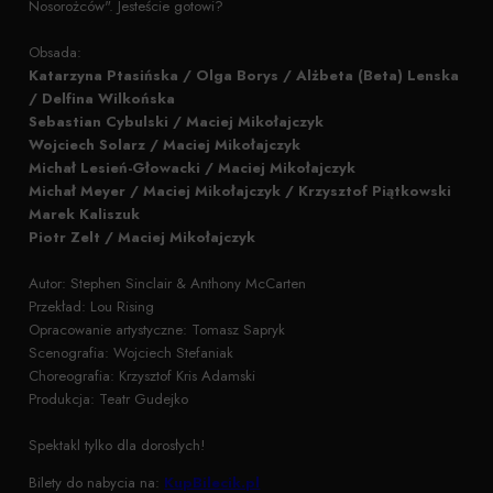
Nosorożców". Jesteście gotowi?
Obsada:
Katarzyna Ptasińska / Olga Borys / Alżbeta (Beta) Lenska
/ Delfina Wilkońska
Sebastian Cybulski / Maciej Mikołajczyk
Wojciech Solarz / Maciej Mikołajczyk
Michał Lesień-Głowacki / Maciej Mikołajczyk
Michał Meyer / Maciej Mikołajczyk / Krzysztof Piątkowski
Marek Kaliszuk
Piotr Zelt / Maciej Mikołajczyk
Autor: Stephen Sinclair & Anthony McCarten
Przekład: Lou Rising
Opracowanie artystyczne: Tomasz Sapryk
Scenografia: Wojciech Stefaniak
Choreografia: Krzysztof Kris Adamski
Produkcja: Teatr Gudejko
Spektakl tylko dla dorosłych!
Bilety do nabycia na:
KupBilecik.pl