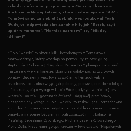
schodzi z afisza od prapremiery w Mercury Theatre w
Auckland w Nowej Zelandii, która miała miejsce w 1987 r.
To mówi samo za siebie! Spektakl wyprodukował Teatr
Gudejko, odpowiedzialny za takie hity jak "Berek, czyli
upiór w moherze", "Nerwica natręctw" czy "Między
łóżkami".
"Goło i wesoło" to historia kilku bezrobotnych z Tomaszowa
Mazowieckiego, którzy wpadają na pomysł, by założyć grupę
striptizerów. Pod nazwą "Napalone Nosorożce" planują zrealizować
marzenie o wielkiej karierze, która przerwałaby pasmo życiowych
porażek. Będziemy więc towarzyszyć im w tym zuchwałym
przedsięwzięciu, obserwując, jak pobierają pierwsze, nieudolne lekcje
tańca, starają się o występ w klubie Eden (jedynym w mieście) czy
wreszcie - po wielu godzinach ćwiczeń - dają swój premierowy,
niezapomniany występ. "Goło i wesoło" to zaskakująca i przezabawna
komedia. Za opracowanie artystyczne spektaklu odpowiada Tomasz
Sapryk, a na scenie będziemy mogli zobaczyć m.in. Katarzynę
Ptasińską, Sebastiana Cybulskiego, Michała Lesienia-Głowackiego i
Piotra Zelta. Przed nami gorący wieczór w towarzystwie "Napalonych