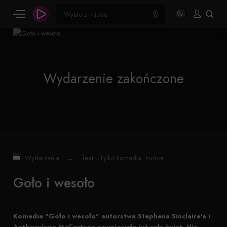
Wydarzenie zakończone
Wydarzenia
→
Teatr
,
Tylko komedia, humor
Goło i wesoło
Komedia "Goło i wesoło" autorstwa Stephena Sinclaire'a i
Anthony'ego McCartena zawojowała już cały świat. Nie