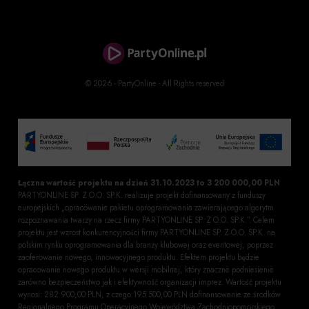
© 2026 - PartyOnline - All Rights reserved
Łączna wartość projektu na dzień 31.10.2023 to 3 200 000,00 PLN
PARTYONLINE SP. Z O.O. SP.K. realizuje projekt dofinansowany z funduszy
europejskich „opracowanie pakietu oprogramowania zawierającego algorytm
rozpoznawania twarzy na rzecz firmy PARTYONLINE SP. Z O.O. SP.K.”. Celem
projektu jest wzrost konkurencyjności firmy PARTYONLINE SP. Z O.O. SP.K. na
polskim rynku oprogramowania dla branży klubowej oraz eventowej, poprzez
zaoferowanie nowego, innowacyjnego produktu. Efektem projektu będzie
opracowanie nowego produktu w wersji mobilnej, który znaczne podniesienie
zarówno bezpieczeństwo jak i efektywność organizacji imprez. Wartość projektu
wynosi: 282 900,00 PLN, z czego 195 500,00 PLN dofinansowanie ze środków
Regionalnego Programu Operacyjnego Województwa Zachodniopomorskiego.