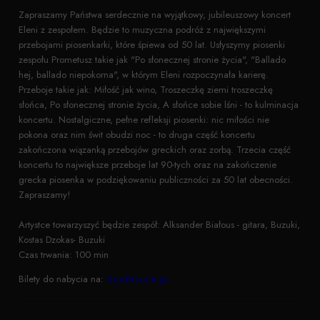
Zapraszamy Państwa serdecznie na wyjątkowy, jubileuszowy koncert
Eleni z zespołem. Będzie to muzyczna podróż z największymi
przebojami piosenkarki, które śpiewa od 50 lat. Usłyszymy piosenki
zespołu Prometusz takie jak "Po słonecznej stronie życia", "Ballado
hej, ballado niepokorna", w którym Eleni rozpoczynała karierę.
Przeboje takie jak: Miłość jak wino, Troszeczkę ziemi troszeczkę
słońca, Po słonecznej stronie życia, A słońce sobie lśni - to kulminacja
koncertu. Nostalgiczne, pełne refleksji piosenki: nic miłości nie
pokona oraz nim świt obudzi noc - to druga część koncertu
zakończona wiązanką przebojów greckich oraz zorbą. Trzecia część
koncertu to największe przeboje lat 90-tych oraz na zakończenie
grecka piosenka w podziękowaniu publiczności za 50 lat obecności.
Zapraszamy!
Artystce towarzyszyć będzie zespół: Alksander Białous - gitara, Buzuki,
Kostas Dzokas- Buzuki
Czas trwania: 100 min
Bilety do nabycia na:
KupBilecik.pl