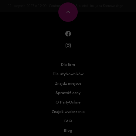
12 listopada 2027 o 19:00 · Centrum Kultury i Biblioteki im. Jana Karnowskiego
Dla firm
Dla użytkowników
Znajdź miejsce
Sprawdź ceny
O PartyOnline
Znajdź wydarzenia
FAQ
Blog