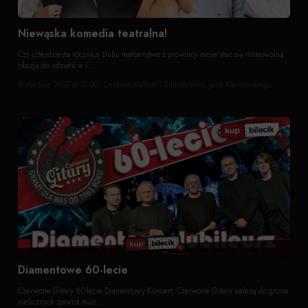
Niewąska komedia teatralna!
Czy czterdziesta rocznica ślubu małżeństwa z prowincji może stać się mimowolną
okazją do udziału w i...
9 stycznia 2027 o 18:00 · Centrum Kultury i Biblioteki im. Jana Karnowskiego
Diamentowe 60-lecie
Czerwone Gitary 60-lecie Diamentowy Koncert. Czerwone Gitary należą do grona
nielicznych zjawisk muz...