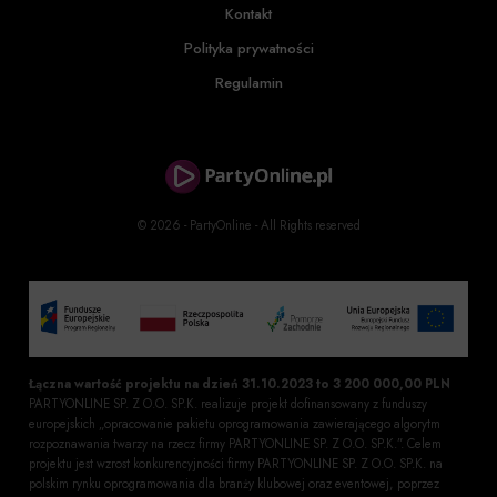
Kontakt
Polityka prywatności
Regulamin
© 2026 - PartyOnline - All Rights reserved
Łączna wartość projektu na dzień 31.10.2023 to 3 200 000,00 PLN
PARTYONLINE SP. Z O.O. SP.K. realizuje projekt dofinansowany z funduszy
europejskich „opracowanie pakietu oprogramowania zawierającego algorytm
rozpoznawania twarzy na rzecz firmy PARTYONLINE SP. Z O.O. SP.K.”. Celem
projektu jest wzrost konkurencyjności firmy PARTYONLINE SP. Z O.O. SP.K. na
polskim rynku oprogramowania dla branży klubowej oraz eventowej, poprzez