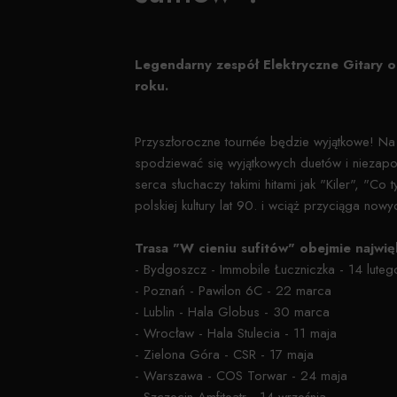
Legendarny zespół Elektryczne Gitary o
roku.
Przyszłoroczne tournée będzie wyjątkowe! Na s
spodziewać się wyjątkowych duetów i niezap
serca słuchaczy takimi hitami jak "Kiler", "Co 
polskiej kultury lat 90. i wciąż przyciąga now
Trasa "W cieniu sufitów" obejmie najwię
- Bydgoszcz - Immobile Łuczniczka - 14 luteg
- Poznań - Pawilon 6C - 22 marca
- Lublin - Hala Globus - 30 marca
- Wrocław - Hala Stulecia - 11 maja
- Zielona Góra - CSR - 17 maja
- Warszawa - COS Torwar - 24 maja