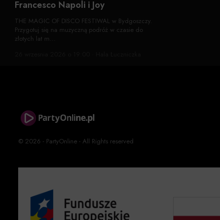
Francesco Napoli i Joy
THE MAGIC OF DISCO FESTIWAL w Bydgoszczy.
Przygotuj się na muzyczną podróż w czasie do
złotych lat m...
26 wrzesnia 2026 o 19:00 · Hala Łuczniczka
© 2026 - PartyOnline - All Rights reserved