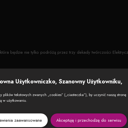
tóra będzie nie tylko podróżą przez trzy dekady twórczości Elektrycz
owna Użytkowniczko, Szanowny Użytkowniku,
ul. Toruńska 59, 85-023 Bydgoszcz
Pokaż na mapie →
 plików tekstowych zwanych „cookies” („ciasteczka”), by uczynić naszą stronę
zą w użytkowaniu.
tawienia zaawansowane
Akceptuję i przechodzę do serwisu