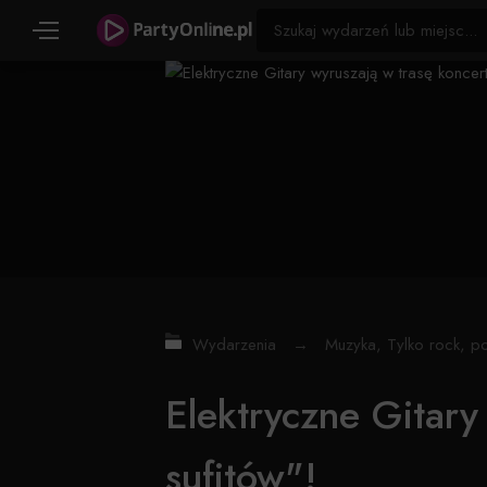
Wydarzenia
→
Muzyka
,
Tylko rock, p
Elektryczne Gitary
sufitów"!