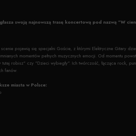
głasza swoją najnowszą trasę koncertową pod nazwą "W cien
cenie pojawią się specjalni Goście, z którymi Elektryczne Gitary dzi
omnianych momentów pełnych muzycznych emocji. Od momentu powstan
ty tutaj robisz" czy "Dzieci wybiegły". Ich twórczość, łącząca rock, pu
ych fanów.
ksze miasta w Polsce:
o