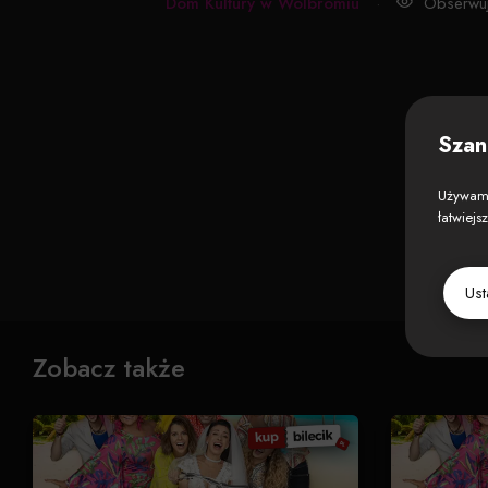
Dom Kultury w Wolbromiu
·
Obserwuj
Szan
Używamy
łatwiejs
Us
Zobacz także