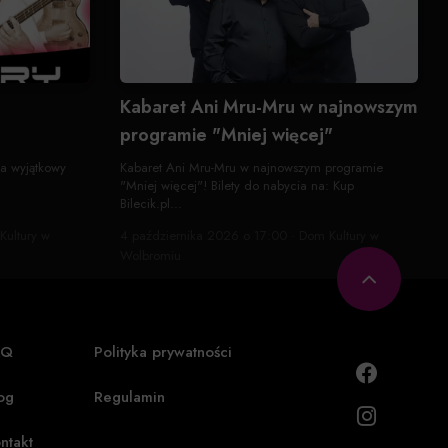
Kabaret Ani Mru-Mru w najnowszym
programie "Mniej więcej"
a wyjątkowy
Kabaret Ani Mru-Mru w najnowszym programie
"Mniej więcej"! Bilety do nabycia na: Kup
Bilecik.pl...
Kultury w
4 października 2026 o 17:00 · Dom Kultury w
Wolbromiu
AQ
Polityka prywatności
og
Regulamin
ntakt