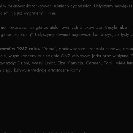
 w cekinowo-koronkowych sukniach cygańskich. Usłyszymy największe p
ie", "Ja już wygrałem" i inne.
ch, akordeonie i gitarze utalentowanych wnuków Don Vasyla takie hit
ganeczkę Zosię". Usłyszymy również najnowsze kompozycje artysty z 
wstał w 1987 roku.
"Roma", ponieważ trzon zespołu stanowią człon
ecie, w tym koncerty w siedzibie ONZ w Nowym Jorku oraz w słynnej "
wiazdy: Dziani, Wasyl Junior, Elza, Patrycja, Carmen, Tobi i wiele i
ciągu kultywuje tradycje artystyczne Romy.