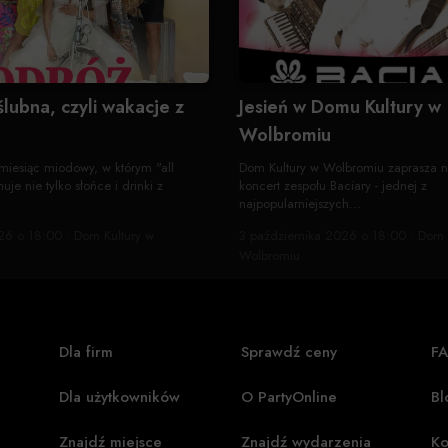
lubna, czyli wakacje z
Jesień w Domu Kultury w
Wolbromiu
miesiąc miodowy, w którym "all
Dom Kultury w Wolbromiu zaprasza n
uje nie tylko słońce i drinki z
koncert zespołu Baciary - jednej z
najpopularniejszych...
26 o 18:00 · Dom Kultury w
3 października 2026 o 18:00 · Dom 
Wolbromiu
Dla firm
Sprawdź ceny
F
Dla użytkowników
O PartyOnline
Bl
Znajdź miejsce
Znajdź wydarzenia
Ko