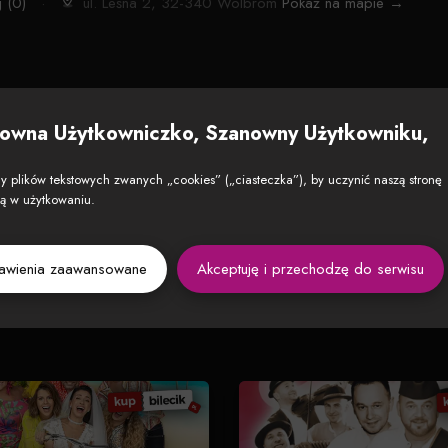
 (0)
·
ul. Leśna 2, 32-340 Wolbrom
Pokaż na mapie →
owna Użytkowniczko, Szanowny Użytkowniku,
 plików tekstowych zwanych „cookies” („ciasteczka”), by uczynić naszą stronę
zą w użytkowaniu.
tawienia zaawansowane
Akceptuję i przechodzę do serwisu