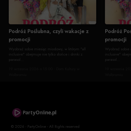
Podróż Poślubna, czyli wakacje z
Podróż Poś
promocji
promocji
Wyobraź sobie miesiąc miodowy, w którym "all
Wyobraź sobie 
inclusive" obejmuje nie tylko słońce i drinki z
inclusive" obejm
parasol...
parasol...
19 wrzesnia 2026 o 15:00 · Dom Kultury w
19 wrzesnia 20
Wolbromiu
Wolbromiu
© 2026 - PartyOnline - All Rights reserved