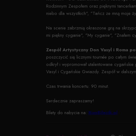
Rodzinnym Zespołem oraz pięknymi tancerkami
niebo dla wszystkich", "Tańcz ze mną moje życ
Na scenie zabrzmią okraszone grą na skrzypca
mi piękny cyganie", "My cyganie", "Znałem cy
Zespół Artystyczny Don Vasyl i Roma po
poszczycić się licznymi tournée po całym świ
odkrył i wypromował utalentowane cygańskie g
Vasyl i Cygańskie Gwiazdy. Zespół w dalszym 
Czas trwania koncertu: 90 minut.
Serdecznie zapraszamy!
Bilety do nabycia na:
KupBilecik.pl