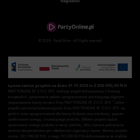
Regulamin
© 2026 - PartyOnline - All Rights reserved
Łączna wartość projektu na dzień 31.10.2023 to 3 200 000,00 PLN
PARTYONLINE SP. Z O.O. SP.K. realizuje projekt dofinansowany z funduszy
europejskich „opracowanie pakietu oprogramowania zawierającego algorytm
rozpoznawania twarzy na rzecz firmy PARTYONLINE SP. Z O.O. SP.K.”. Celem
projektu jest wzrost konkurencyjności firmy PARTYONLINE SP. Z O.O. SP.K. na
polskim rynku oprogramowania dla branży klubowej oraz eventowej, poprzez
zaoferowanie nowego, innowacyjnego produktu. Efektem projektu będzie
opracowanie nowego produktu w wersji mobilnej, który znaczne podniesienie
zarówno bezpieczeństwo jak i efektywność organizacji imprez. Wartość projektu
wynosi: 282 900,00 PLN, z czego 195 500,00 PLN dofinansowanie ze środków