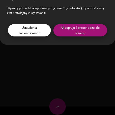
Bilety do nabycia na:
KupBilecik.pl
Używamy plików tekstowych zwanych „cookies” („ciasteczka”), by uczynić naszą
stronę łatwiejszą w użytkowaniu.
Obserwuj (0)
·
ul. Marszałkowska 115, 00-102 Warszawa
Pokaż na mapie →
Ustawienia
Akceptuję i przechodzę do
zaawansowane
serwisu
Odwiedź: