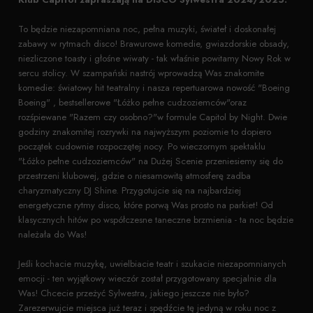
To będzie niezapomniana noc, pełna muzyki, świateł i doskonałej
zabawy w rytmach disco! Brawurowe komedie, gwiazdorskie obsady,
niezliczone toasty i głośne wiwaty - tak właśnie powitamy Nowy Rok w
sercu stolicy. W szampański nastrój wprowadzą Was znakomite
komedie: światowy hit teatralny i nasza repertuarowa nowość "Boeing
Boeing" , bestsellerowe "Łóżko pełne cudzoziemców"oraz
rozśpiewane "Razem czy osobno?"w formule Capitol by Night. Dwie
godziny znakomitej rozrywki na najwyższym poziomie to dopiero
początek cudownie rozpoczętej nocy. Po wieczornym spektaklu
"Łóżko pełne cudzoziemców" na Dużej Scenie przeniesiemy się do
przestrzeni klubowej, gdzie o niesamowitą atmosferę zadba
charyzmatyczny DJ Shine. Przygotujcie się na najbardziej
energetyczne rytmy disco, które porwą Was prosto na parkiet! Od
klasycznych hitów po współczesne taneczne brzmienia - ta noc będzie
należała do Was!
Jeśli kochacie muzykę, uwielbiacie teatr i szukacie niezapomnianych
emocji - ten wyjątkowy wieczór został przygotowany specjalnie dla
Was! Chcecie przeżyć Sylwestra, jakiego jeszcze nie było?
Zarezerwujcie miejsca już teraz i spędźcie tę jedyną w roku noc z