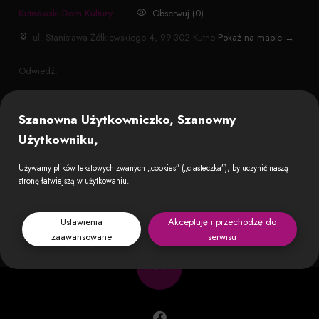
Kutnowski Dom Kultury
·
Obserwuj (0)
·
ul. Stanisława Żółkiewskiego 4, 99-302 Kutno
Pokaż na mapie →
Odwiedź:
Szanowna Użytkowniczko, Szanowny
Użytkowniku,
Używamy plików tekstowych zwanych „cookies” („ciasteczka”), by uczynić naszą
stronę łatwiejszą w użytkowaniu.
Ustawienia
Akceptuję i przechodzę do
zaawansowane
serwisu