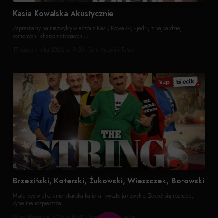
Kasia Kowalska Akustycznie
Zapraszamy na niezwykły wieczór z Kasią Kowalską - jedną z najbardziej
cenionych i charyzmatycznych ...
17 października 2026 o 19:00 · Dom Muzyki i Tańca
Brzeziński, Koterski, Żukowski, Wieszczek, Borowski
Miała być wielka amerykańska kariera - wyszło jak zwykle. Zespół się rozpada,
życie nie rozpieszcza,...
18 października 2026 o 16:00 · Dom Muzyki i Tańca