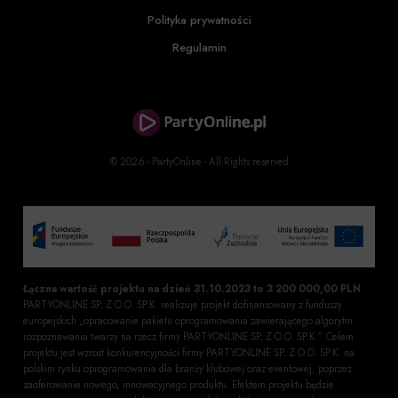
Polityka prywatności
Regulamin
© 2026 - PartyOnline - All Rights reserved
Łączna wartość projektu na dzień 31.10.2023 to 3 200 000,00 PLN
PARTYONLINE SP. Z O.O. SP.K. realizuje projekt dofinansowany z funduszy
europejskich „opracowanie pakietu oprogramowania zawierającego algorytm
rozpoznawania twarzy na rzecz firmy PARTYONLINE SP. Z O.O. SP.K.”. Celem
projektu jest wzrost konkurencyjności firmy PARTYONLINE SP. Z O.O. SP.K. na
polskim rynku oprogramowania dla branży klubowej oraz eventowej, poprzez
zaoferowanie nowego, innowacyjnego produktu. Efektem projektu będzie