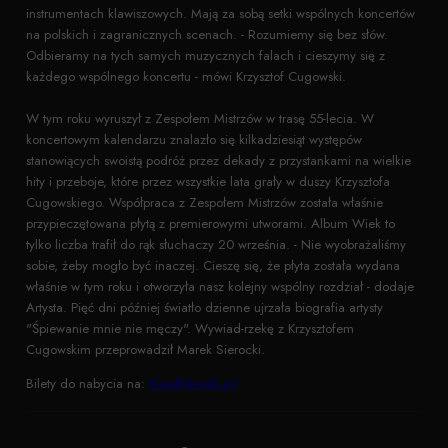
instrumentach klawiszowych. Mają za sobą setki wspólnych koncertów
na polskich i zagranicznych scenach. - Rozumiemy się bez słów.
Odbieramy na tych samych muzycznych falach i cieszymy się z
każdego wspólnego koncertu - mówi Krzysztof Cugowski.
W tym roku wyruszył z Zespołem Mistrzów w trasę 55-lecia. W
koncertowym kalendarzu znalazło się kilkadziesiąt występów
stanowiących swoistą podróż przez dekady z przystankami na wielkie
hity i przeboje, które przez wszystkie lata grały w duszy Krzysztofa
Cugowskiego. Współpraca z Zespołem Mistrzów została właśnie
przypieczętowana płytą z premierowymi utworami. Album Wiek to
tylko liczba trafił do rąk słuchaczy 20 września. - Nie wyobrażaliśmy
sobie, żeby mogło być inaczej. Cieszę się, że płyta została wydana
właśnie w tym roku i otworzyła nasz kolejny wspólny rozdział - dodaje
Artysta. Pięć dni później światło dzienne ujrzała biografia artysty
"Śpiewanie mnie nie męczy". Wywiad-rzekę z Krzysztofem
Cugowskim przeprowadził Marek Sierocki.
Bilety do nabycia na:
KupBilecik.pl