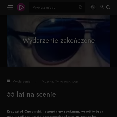
Wydarzenie zakończone
Wydarzenia
→
Muzyka
,
Tylko rock, pop
55 lat na scenie
Krzysztof Cugowski, legendarny rockman, współtwórca
Budki Suflera, spełniony muzyk solowy. W tym roku