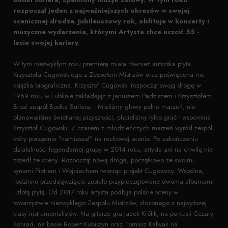
rozpoczął jeden z najważniejszych okresów w swojej
scenicznej drodze. Jubileuszowy rok, obfituje w koncerty i
muzyczne wydarzenia, którymi Artysta chce uczcić 55 -
lecie swojej kariery.
W tym niezwykłym roku premierę miała również autorska płyta
Krzysztofa Cugowskiego z Zespołem Mistrzów oraz poświęcona mu
książka biograficzna. Krzysztof Cugowski rozpoczął swoją drogę w
1969 roku w Lublinie zakładając z Januszem Pędziszem i Krzysztofem
Brozi zespół Budka Suflera. - Mieliśmy głowy pełne marzeń, nie
planowaliśmy świetlanej przyszłości, chcieliśmy tylko grać - wspomina
Krzysztof Cugowski. Z czasem z młodzieńczych marzeń wyrósł zespół,
który porządnie "namieszał" na rockowej scenie. Po zakończeniu
działalności legendarnej grupy w 2014 roku, artysta ani na chwilę nie
zszedł ze sceny. Rozpoczął nową drogę, początkowo ze swoimi
synami Piotrem i Wojciechem tworząc projekt Cugowscy. Wspólne,
rodzinne przedsięwzięcie zostało przypieczętowane dwoma albumami
i złotą płytą. Od 2017 roku artysta podbija polskie sceny w
towarzystwie niezwykłego Zespołu Mistrzów, złożonego z najwyższej
klasy instrumentalistów. Na gitarze gra Jacek Królik, na perkusji Cezary
Konrad, na basie Robert Kubiszyn oraz Tomasz Kałwak na