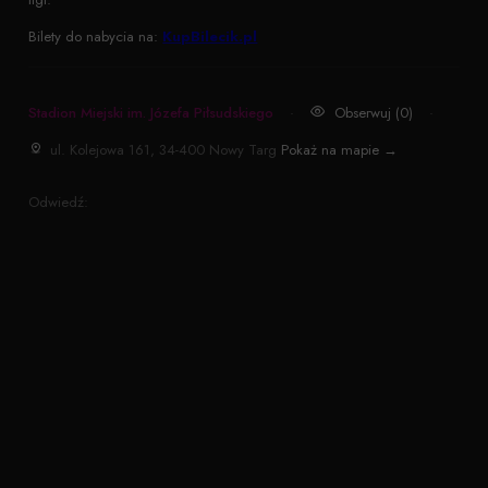
Bilety do nabycia na:
KupBilecik.pl
Stadion Miejski im. Józefa Piłsudskiego
·
Obserwuj (0)
·
ul. Kolejowa 161, 34-400 Nowy Targ
Pokaż na mapie →
Odwiedź: