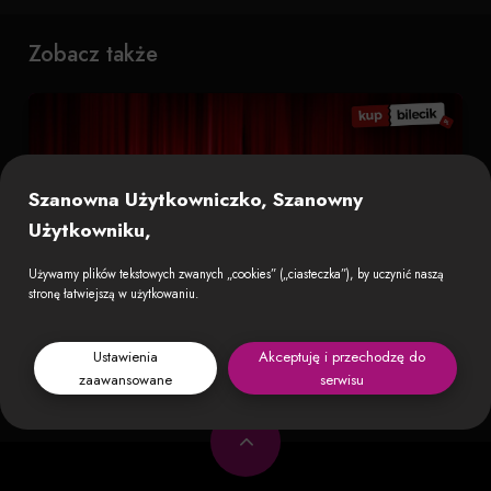
Zobacz także
Szanowna Użytkowniczko, Szanowny
Użytkowniku,
Używamy plików tekstowych zwanych „cookies” („ciasteczka”), by uczynić naszą
stronę łatwiejszą w użytkowaniu.
NKP Podhale Nowy Targ - Hutnik Nowa Huta
Ustawienia
Akceptuję i przechodzę do
Mecz 3. kolejki rozgrywek o mistrzostwo Betclic 2. liga Bilety do nabycia na: Kup
zaawansowane
serwisu
Bilecik.pl...
8 sierpnia 2026 o 13:00 · Stadion Miejski im. Józefa Piłsudskiego