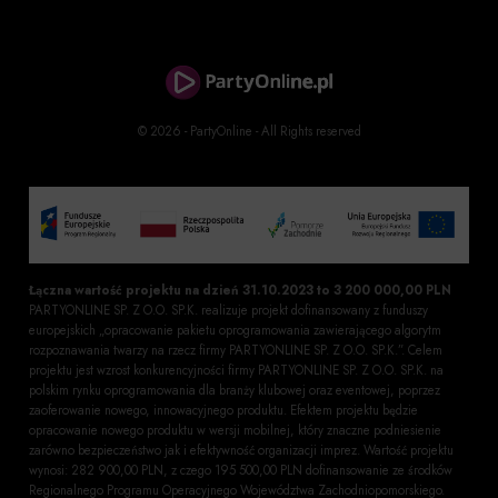
© 2026 - PartyOnline - All Rights reserved
Łączna wartość projektu na dzień 31.10.2023 to 3 200 000,00 PLN
PARTYONLINE SP. Z O.O. SP.K. realizuje projekt dofinansowany z funduszy
europejskich „opracowanie pakietu oprogramowania zawierającego algorytm
rozpoznawania twarzy na rzecz firmy PARTYONLINE SP. Z O.O. SP.K.”. Celem
projektu jest wzrost konkurencyjności firmy PARTYONLINE SP. Z O.O. SP.K. na
polskim rynku oprogramowania dla branży klubowej oraz eventowej, poprzez
zaoferowanie nowego, innowacyjnego produktu. Efektem projektu będzie
opracowanie nowego produktu w wersji mobilnej, który znaczne podniesienie
zarówno bezpieczeństwo jak i efektywność organizacji imprez. Wartość projektu
wynosi: 282 900,00 PLN, z czego 195 500,00 PLN dofinansowanie ze środków
Regionalnego Programu Operacyjnego Województwa Zachodniopomorskiego.