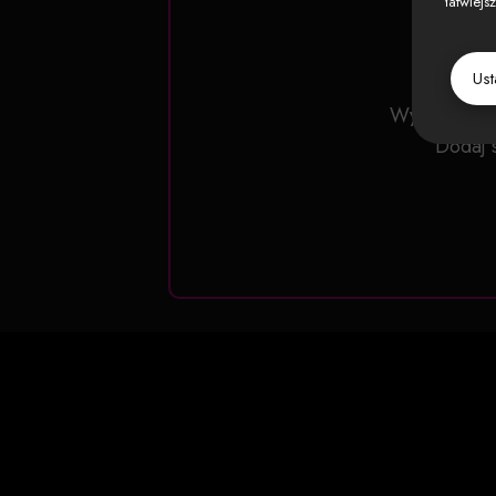
łatwiejs
Us
Wykup pełny 
Dodaj 