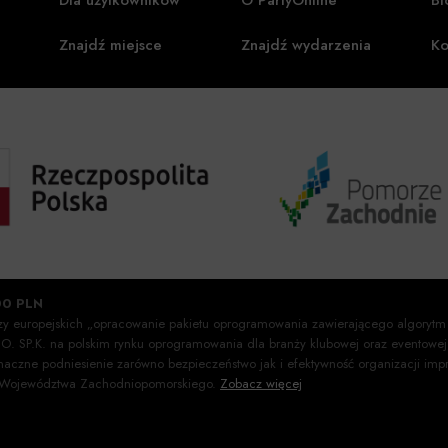
Dla użytkowników
O PartyOnline
Bl
Znajdź miejsce
Znajdź wydarzenia
Ko
00 PLN
szy europejskich „opracowanie pakietu oprogramowania zawierającego algorytm
O.O. SP.K. na polskim rynku oprogramowania dla branży klubowej oraz eventow
znaczne podniesienie zarówno bezpieczeństwo jak i efektywność organizacji i
o Województwa Zachodniopomorskiego.
Zobacz więcej