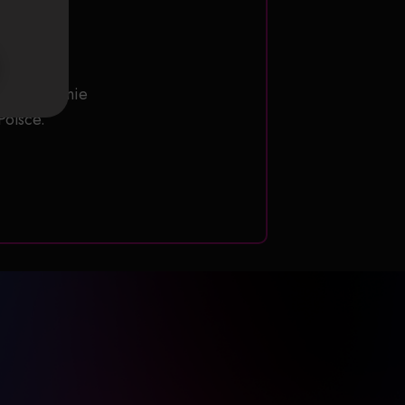
o miesięcznie
Polsce.