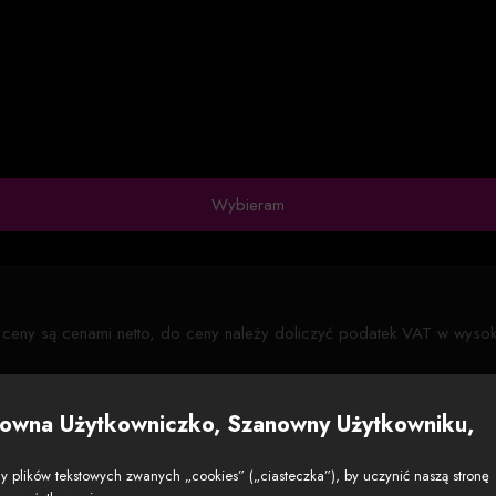
Wybieram
ceny są cenami netto, do ceny należy doliczyć podatek VAT w wyso
owna Użytkowniczko, Szanowny Użytkowniku,
pakiet dostosowany do Twoic
 plików tekstowych zwanych „cookies” („ciasteczka”), by uczynić naszą stronę