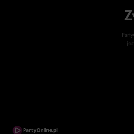
Z
Party
je