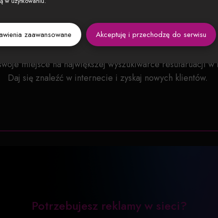
zą w użytkowaniu.
DOŁĄCZ DO NAS
tawienia zaawansowane
Akceptuję i przechodzę do serwisu
dostęp do platformy na 12 miesięcy za jedyna 69 zł nett
swoje miejsce na największej wyszukiwarce resutaruacji w 
Daj się znaleźć w internecie i zyskaj nowych klientów.
Potrzebujesz reklamy w sieci?