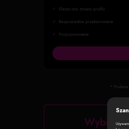
✔
Elastyczne zmiany profilu
✔
Bezpośrednie przekierowanie
✔
Pozycjonowanie
* Podane 
Szan
Wybierz 
Używamy