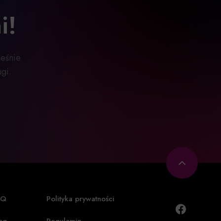
i!
ześnie
gi.
AQ
Polityka prywatności