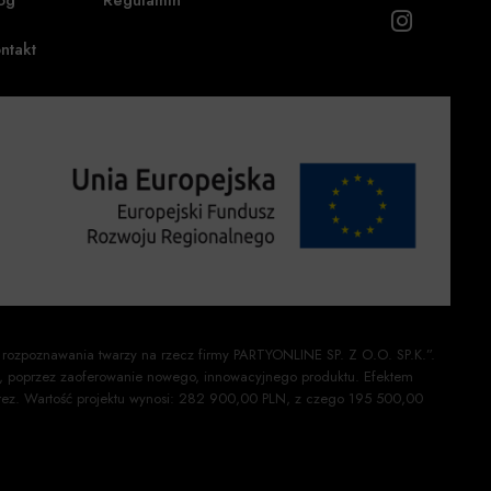
og
Regulamin
ntakt
 rozpoznawania twarzy na rzecz firmy PARTYONLINE SP. Z O.O. SP.K.”.
ej, poprzez zaoferowanie nowego, innowacyjnego produktu. Efektem
mprez. Wartość projektu wynosi: 282 900,00 PLN, z czego 195 500,00