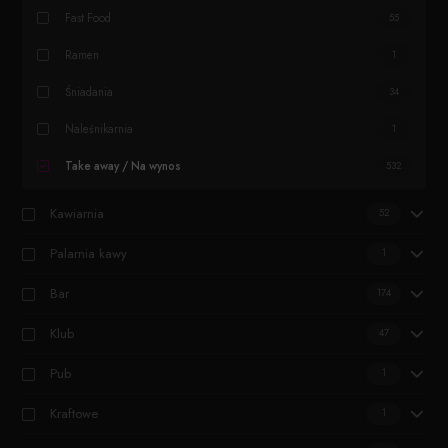
Fast Food
55
Ramen
1
Śniadania
34
Naleśnikarnia
1
Take away / Na wynos
532
Kawiarnia
52
Palarnia kawy
1
Bar
174
Klub
47
Pub
1
Kraftowe
1