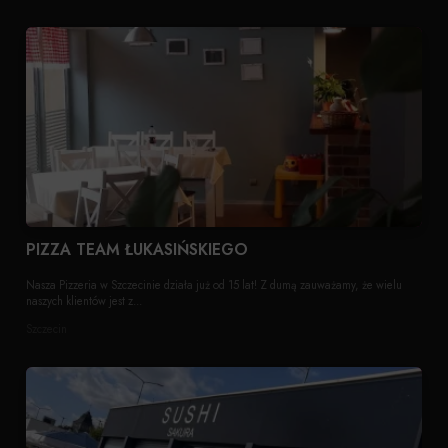
PIZZA TEAM ŁUKASIŃSKIEGO
Nasza Pizzeria w Szczecinie działa już od 15 lat! Z dumą zauważamy, że wielu
naszych klientów jest z...
Szczecin