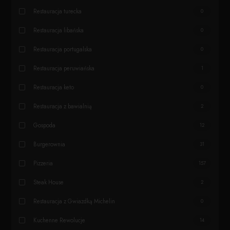
Restauracja turecka
0
Restauracja libańska
0
Restauracja portugalska
0
Restauracja peruwiańska
1
Restauracja keto
0
Restauracja z bawialnią
2
Gospoda
12
Burgerownia
31
Pizzeria
157
Steak House
2
Restauracja z Gwiazdką Michelin
0
Kuchenne Rewolucje
14