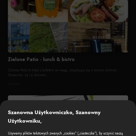
Zielone Patio - lunch & bistro
Zielone Patio to lokal z bufetem na wagę, znajdujący się w samym centrum
Szczecina - na I p. biurowc...
Szczecin
Szanowna Użytkowniczko, Szanowny
Użytkowniku,
Używamy plików tekstowych zwanych „cookies” („ciasteczka”), by uczynić naszą