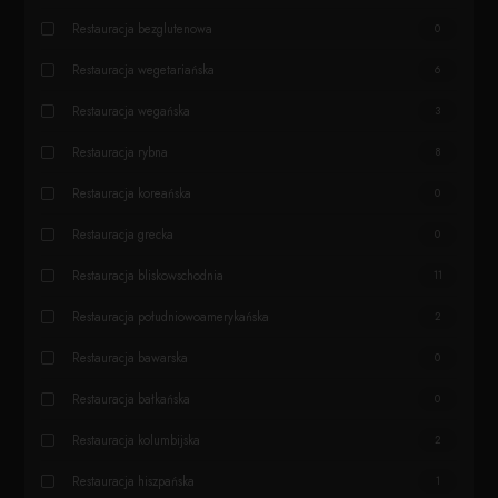
Restauracja bezglutenowa
0
Restauracja wegetariańska
6
Restauracja wegańska
3
Restauracja rybna
8
Restauracja koreańska
0
Restauracja grecka
0
Restauracja bliskowschodnia
11
Restauracja południowoamerykańska
2
Restauracja bawarska
0
Restauracja bałkańska
0
Restauracja kolumbijska
2
Restauracja hiszpańska
1