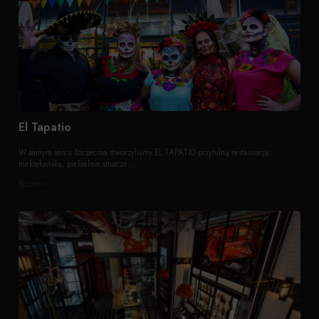
El Tapatio
W samym sercu Szczecina stworzyliśmy EL TAPATIO przytulną restaurację
meksykańską, piekielnie smaczn...
Szczecin