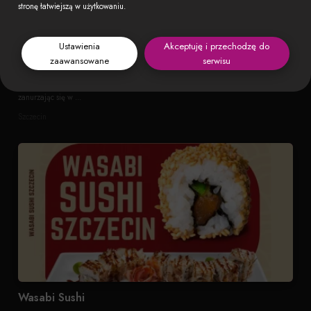
stronę łatwiejszą w użytkowaniu.
Ustawienia
Akceptuję i przechodzę do
Lii-Tao
zaawansowane
serwisu
Witaj w restauracji Lii Tao, miejscu, gdzie podróżujesz kulinarnie Tajską kuchnię,
zanurzając się w ...
Szczecin
Wasabi Sushi