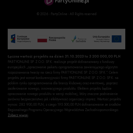
© 2026 - PartyOnline - All Rights reserved
Łączna wartość projektu na dzień 31.10.2023 to 3 200 000,00 PLN
PARTYONLINE SP. Z O.O. SP.K. realizuje projekt dofinansowany z funduszy
europejskich „opracowanie pakietu oprogramowania zawierającego algorytm
rozpoznawania twarzy na rzecz firmy PARTYONLINE SP. Z O.O. SP.K.”. Celem
projektu jest wzrost konkurencyjności firmy PARTYONLINE SP. Z O.O. SP.K. na
polskim rynku oprogramowania dla branży klubowej oraz eventowej, poprzez
zaoferowanie nowego, innowacyjnego produktu. Efektem projektu będzie
opracowanie nowego produktu w wersji mobilnej, który znaczne podniesienie
zarówno bezpieczeństwo jak i efektywność organizacji imprez. Wartość projektu
wynosi: 282 900,00 PLN, z czego 195 500,00 PLN dofinansowanie ze środków
Regionalnego Programu Operacyjnego Województwa Zachodniopomorskiego.
Zobacz więcej