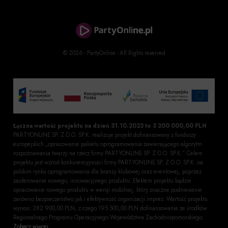
© 2026 - PartyOnline - All Rights reserved
Łączna wartość projektu na dzień 31.10.2023 to 3 200 000,00 PLN
PARTYONLINE SP. Z O.O. SP.K. realizuje projekt dofinansowany z funduszy
europejskich „opracowanie pakietu oprogramowania zawierającego algorytm
rozpoznawania twarzy na rzecz firmy PARTYONLINE SP. Z O.O. SP.K.”. Celem
projektu jest wzrost konkurencyjności firmy PARTYONLINE SP. Z O.O. SP.K. na
polskim rynku oprogramowania dla branży klubowej oraz eventowej, poprzez
zaoferowanie nowego, innowacyjnego produktu. Efektem projektu będzie
opracowanie nowego produktu w wersji mobilnej, który znaczne podniesienie
zarówno bezpieczeństwo jak i efektywność organizacji imprez. Wartość projektu
wynosi: 282 900,00 PLN, z czego 195 500,00 PLN dofinansowanie ze środków
Regionalnego Programu Operacyjnego Województwa Zachodniopomorskiego.
Zobacz więcej