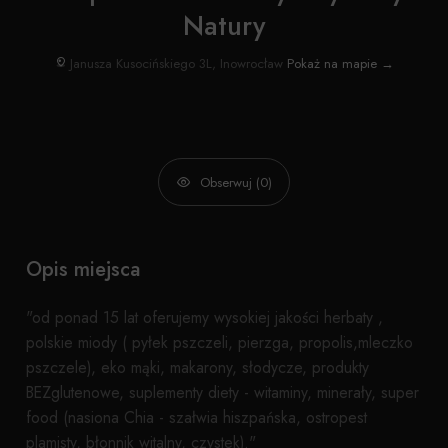
Natury
Janusza Kusocińskiego 3L, Inowrocław
Pokaż na mapie →
Obserwuj (0)
Opis miejsca
"od ponad 15 lat oferujemy wysokiej jakości herbaty ,
polskie miody ( pyłek pszczeli, pierzga, propolis,mleczko
pszczele), eko mąki, makarony, słodycze, produkty
BEZglutenowe, suplementy diety - witaminy, minerały, super
food (nasiona Chia - szałwia hiszpańska, ostropest
plamisty, błonnik witalny, czystek)."