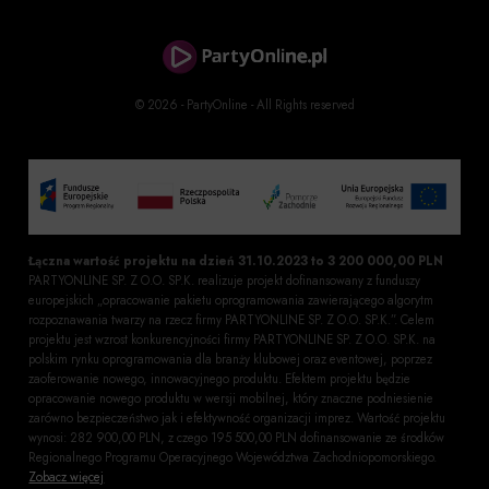
© 2026 - PartyOnline - All Rights reserved
Łączna wartość projektu na dzień 31.10.2023 to 3 200 000,00 PLN
PARTYONLINE SP. Z O.O. SP.K. realizuje projekt dofinansowany z funduszy
europejskich „opracowanie pakietu oprogramowania zawierającego algorytm
rozpoznawania twarzy na rzecz firmy PARTYONLINE SP. Z O.O. SP.K.”. Celem
projektu jest wzrost konkurencyjności firmy PARTYONLINE SP. Z O.O. SP.K. na
polskim rynku oprogramowania dla branży klubowej oraz eventowej, poprzez
zaoferowanie nowego, innowacyjnego produktu. Efektem projektu będzie
opracowanie nowego produktu w wersji mobilnej, który znaczne podniesienie
zarówno bezpieczeństwo jak i efektywność organizacji imprez. Wartość projektu
wynosi: 282 900,00 PLN, z czego 195 500,00 PLN dofinansowanie ze środków
Regionalnego Programu Operacyjnego Województwa Zachodniopomorskiego.
Zobacz więcej