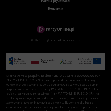
Polityka prywatności
Regulamin
© 2026 - PartyOnline - All Rights reserved
Łączna wartość projektu na dzień 31.10.2023 to 3 200 000,00 PLN
PARTYONLINE SP. Z O.O. SP.K. realizuje projekt dofinansowany z funduszy
europejskich „opracowanie pakietu oprogramowania zawierającego algorytm
rozpoznawania twarzy na rzecz firmy PARTYONLINE SP. Z O.O. SP.K.”. Celem
projektu jest wzrost konkurencyjności firmy PARTYONLINE SP. Z O.O. SP.K. na
polskim rynku oprogramowania dla branży klubowej oraz eventowej, poprzez
zaoferowanie nowego, innowacyjnego produktu. Efektem projektu będzie
opracowanie nowego produktu w wersji mobilnej, który znaczne podniesienie