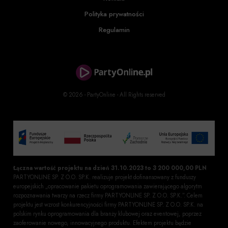
Polityka prywatności
Regulamin
© 2026 - PartyOnline - All Rights reserved
Łączna wartość projektu na dzień 31.10.2023 to 3 200 000,00 PLN
PARTYONLINE SP. Z O.O. SP.K. realizuje projekt dofinansowany z funduszy
europejskich „opracowanie pakietu oprogramowania zawierającego algorytm
rozpoznawania twarzy na rzecz firmy PARTYONLINE SP. Z O.O. SP.K.”. Celem
projektu jest wzrost konkurencyjności firmy PARTYONLINE SP. Z O.O. SP.K. na
polskim rynku oprogramowania dla branży klubowej oraz eventowej, poprzez
zaoferowanie nowego, innowacyjnego produktu. Efektem projektu będzie