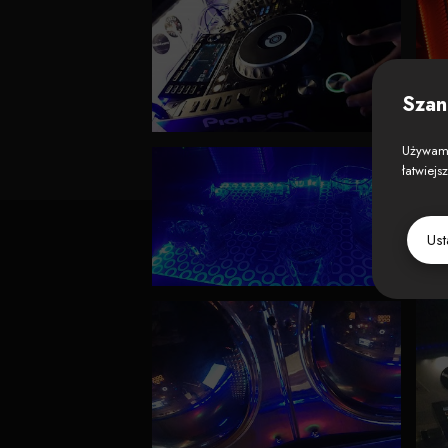
Szan
Używamy
łatwiejs
Us