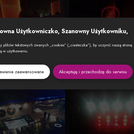
owna Użytkowniczko, Szanowny Użytkowniku,
 plików tekstowych zwanych „cookies” („ciasteczka”), by uczynić naszą stronę
zą w użytkowaniu.
tawienia zaawansowane
Akceptuję i przechodzę do serwisu