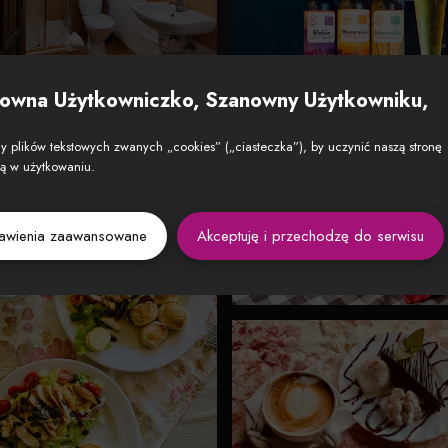
owna Użytkowniczko, Szanowny Użytkowniku,
 plików tekstowych zwanych „cookies” („ciasteczka”), by uczynić naszą stronę
zą w użytkowaniu.
tawienia zaawansowane
Akceptuję i przechodzę do serwisu