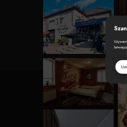
Szan
Używamy
łatwiejs
Us