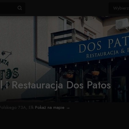
l i Restauracja Dos Patos
olskiego 73A, Ełk
Pokaż na mapie →