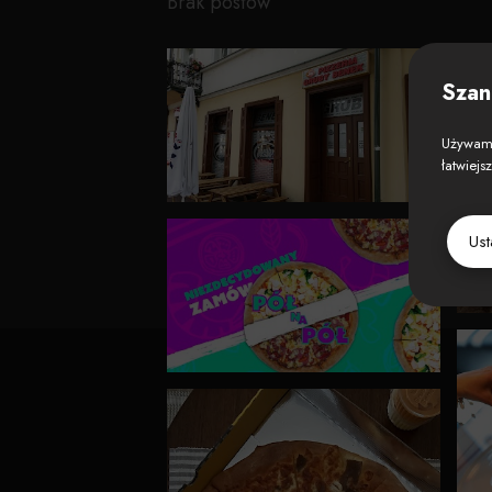
Brak postów
Szan
Używamy
łatwiejs
Us