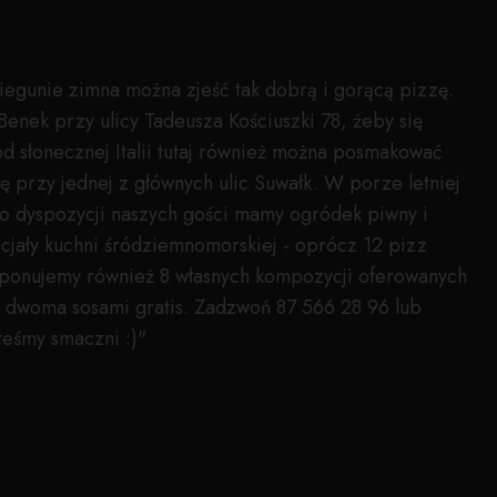
biegunie zimna można zjeść tak dobrą i gorącą pizzę.
enek przy ulicy Tadeusza Kościuszki 78, żeby się
d słonecznej Italii tutaj również można posmakować
ię przy jednej z głównych ulic Suwałk. W porze letniej
 do dyspozycji naszych gości mamy ogródek piwny i
cjały kuchni śródziemnomorskiej - oprócz 12 pizz
ponujemy również 8 własnych kompozycji oferowanych
dwoma sosami gratis. Zadzwoń 87 566 28 96 lub
teśmy smaczni :)"