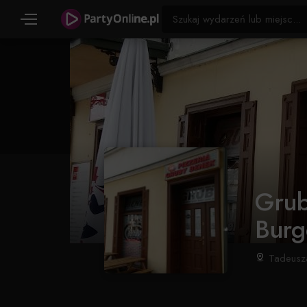
Grub
Burg
Tadeusza