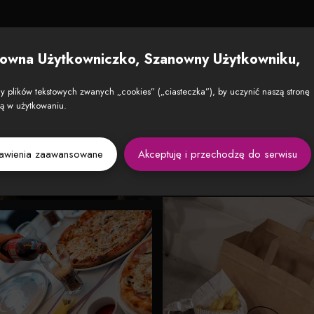
owna Użytkowniczko, Szanowny Użytkowniku,
 plików tekstowych zwanych „cookies” („ciasteczka”), by uczynić naszą stronę
zą w użytkowaniu.
tawienia zaawansowane
Akceptuję i przechodzę do serwisu