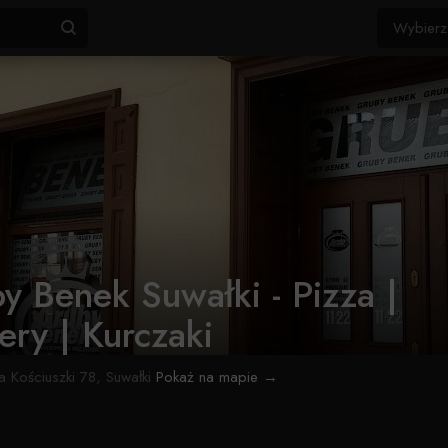
y Benek Suwałki - Pizza |
ery | Kurczaki
 Kościuszki 78, Suwałki
Pokaż na mapie →