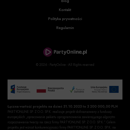
Blog
Kontakt
Polityka prywatności
Regulamin
© 2026 - PartyOnline - All Rights reserved
Łączna wartość projektu na dzień 31.10.2023 to 3 200 000,00 PLN
PARTYONLINE SP. Z O.O. SP.K. realizuje projekt dofinansowany z funduszy
europejskich „opracowanie pakietu oprogramowania zawierającego algorytm
rozpoznawania twarzy na rzecz firmy PARTYONLINE SP. Z O.O. SP.K.”. Celem
projektu jest wzrost konkurencyjności firmy PARTYONLINE SP. Z O.O. SP.K. na