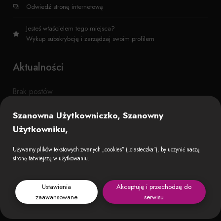
Odwiedź stronę internetową
Jesteś właścielem tego miejsca?
Wykup subskrybcję i zarządzaj swoim profilem
Aktualności
Brak postów
Szanowna Użytkowniczko, Szanowny
Użytkowniku,
Używamy plików tekstowych zwanych „cookies” („ciasteczka”), by uczynić naszą
stronę łatwiejszą w użytkowaniu.
Ustawienia
Akceptuję i przechodzę do
zaawansowane
serwisu