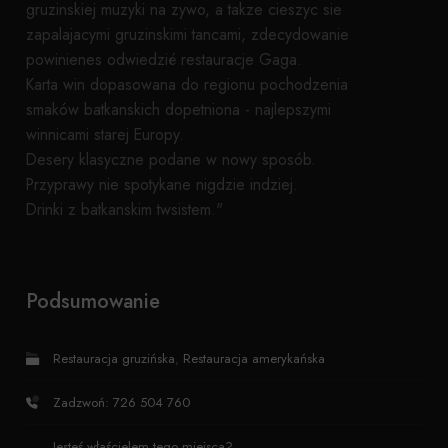
gruzinskiej muzyki na zywo, a takze cieszyc sie
zapalajacymi gruzinskimi tancami, zdecydowanie
powinienes odwiedzié restauracje Gaga.
Karta win dopasowana do regionu pochodzenia
smaków batkanskich dopetniona - najlepszymi
winnicami starej Europy.
Desery klasyczne podane w nowy sposób.
Przyprawy nie spotykane nigdzie indziej.
Drinki z batkanskim twsistem."
Podsumowanie
Restauracja gruzińska
,
Restauracja amerykańska
Zadzwoń: 726 504 760
Jesteś właścielem tego miejsca?