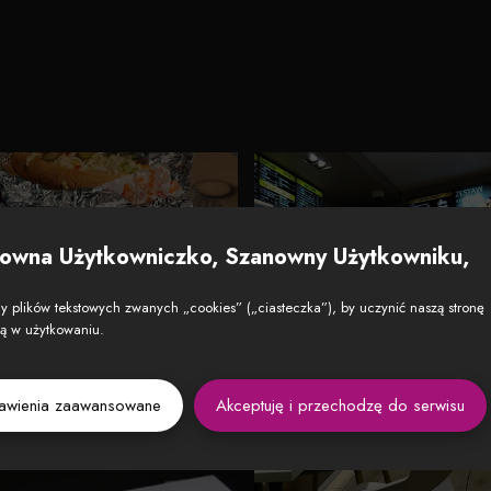
owna Użytkowniczko, Szanowny Użytkowniku,
 plików tekstowych zwanych „cookies” („ciasteczka”), by uczynić naszą stronę
zą w użytkowaniu.
tawienia zaawansowane
Akceptuję i przechodzę do serwisu