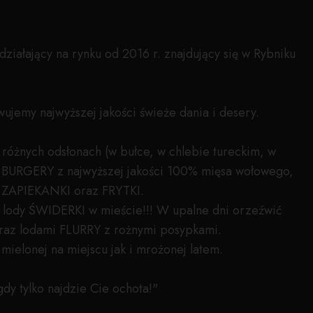
ałający na rynku od 2016 r. znajdujący się w Rybniku
wujemy najwyższej jakości świeże dania i desery.
różnych odsłonach (w bułce, w chlebie tureckim, w
 BURGERY z najwyższej jakości 100% mięsa wołowego,
, ZAPIEKANKI oraz FRYTKI.
e lody ŚWIDERKI w mieście!!! W upalne dni orzeźwić
az lodami FLURRY z rożnymi posypkami.
ielonej na miejscu jak i mrożonej latem.
 tylko najdzie Cie ochota!"