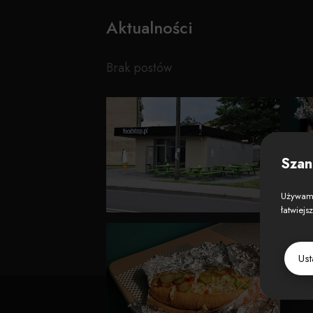
Aktualności
Brak postów
Szan
Używamy
łatwiejs
Us