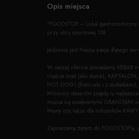
Opis miejsca
"FOODSTOP – Lokal gastronomiczny dzi
przy ulicy sportowej 138.
Jedzenie jest Nasza pasja dlatego ser
W naszej ofercie posiadamy KEBAB w 
cieście oraz jako danie), KAPSALON,
HOT-DOG'i (francuski i z dodatkami)
Miłośnicy deserów znajdą tu najlepsz
można się smakowitymi GRANITAMI or
Mamy coś także dla miłośników KAWY m
Zapraszamy zatem do FOODSTOP'a, gdy