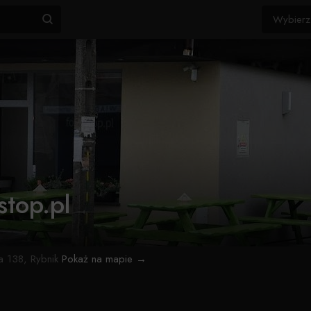
stop.pl
 138, Rybnik
Pokaż na mapie →