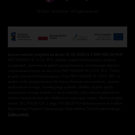
© 2026 - PartyOnline - All Rights reserved
Łączna wartość projektu na dzień 31.10.2023 to 3 200 000,00 PLN
PARTYONLINE SP. Z O.O. SP.K. realizuje projekt dofinansowany z funduszy
europejskich „opracowanie pakietu oprogramowania zawierającego algorytm
rozpoznawania twarzy na rzecz firmy PARTYONLINE SP. Z O.O. SP.K.”. Celem
projektu jest wzrost konkurencyjności firmy PARTYONLINE SP. Z O.O. SP.K. na
polskim rynku oprogramowania dla branży klubowej oraz eventowej, poprzez
zaoferowanie nowego, innowacyjnego produktu. Efektem projektu będzie
opracowanie nowego produktu w wersji mobilnej, który znaczne podniesienie
zarówno bezpieczeństwo jak i efektywność organizacji imprez. Wartość projektu
wynosi: 282 900,00 PLN, z czego 195 500,00 PLN dofinansowanie ze środków
Regionalnego Programu Operacyjnego Województwa Zachodniopomorskiego.
Zobacz więcej