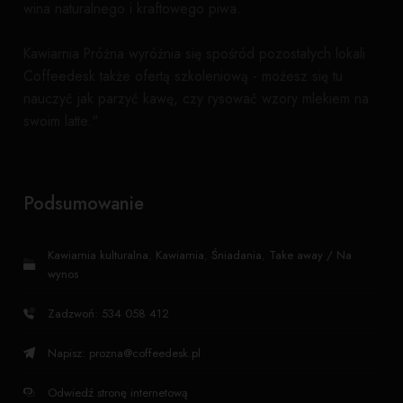
wina naturalnego i kraftowego piwa.
Kawiarnia Próżna wyróżnia się spośród pozostałych lokali
Coffeedesk także ofertą szkoleniową - możesz się tu
nauczyć jak parzyć kawę, czy rysować wzory mlekiem na
swoim latte."
Podsumowanie
Kawiarnia kulturalna
,
Kawiarnia
,
Śniadania
,
Take away / Na
wynos
Zadzwoń: 534 058 412
Napisz:
prozna@coffeedesk.pl
Odwiedź stronę internetową