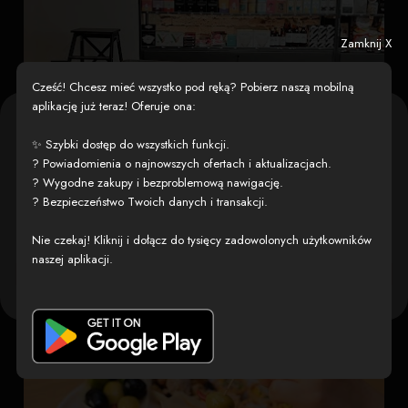
Zamknij X
Cześć! Chcesz mieć wszystko pod ręką? Pobierz naszą mobilną
aplikację już teraz! Oferuje ona:
Szanowna Użytkowniczko, Szanowny
✨ Szybki dostęp do wszystkich funkcji.
Użytkowniku,
? Powiadomienia o najnowszych ofertach i aktualizacjach.
? Wygodne zakupy i bezproblemową nawigację.
Używamy plików tekstowych zwanych „cookies” („ciasteczka”), by uczynić naszą
? Bezpieczeństwo Twoich danych i transakcji.
stronę łatwiejszą w użytkowaniu.
Nie czekaj! Kliknij i dołącz do tysięcy zadowolonych użytkowników
naszej aplikacji.
Ustawienia
Akceptuję i przechodzę do
zaawansowane
serwisu