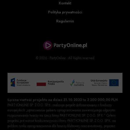
Kontakt
Polityka prywatności
Regulamin
© 2026 - PartyOnline - All Rights reserved
Łączna wartość projektu na dzień 31.10.2023 to 3 200 000,00 PLN
PARTYONLINE SP. Z O.O. SP.K. realizuje projekt dofinansowany z funduszy
europejskich „opracowanie pakietu oprogramowania zawierającego algorytm
rozpoznawania twarzy na rzecz firmy PARTYONLINE SP. Z O.O. SP.K.”. Celem
projektu jest wzrost konkurencyjności firmy PARTYONLINE SP. Z O.O. SP.K. na
polskim rynku oprogramowania dla branży klubowej oraz eventowej, poprzez