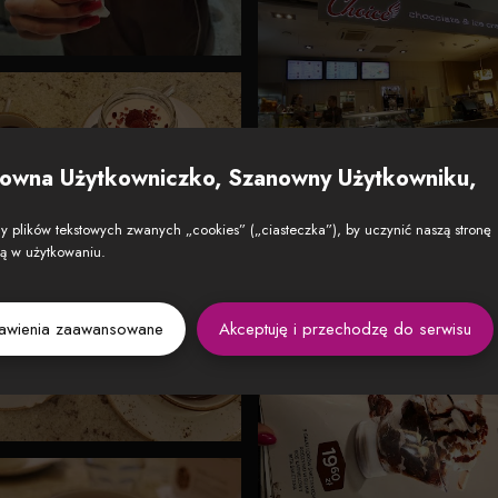
owna Użytkowniczko, Szanowny Użytkowniku,
 plików tekstowych zwanych „cookies” („ciasteczka”), by uczynić naszą stronę
zą w użytkowaniu.
tawienia zaawansowane
Akceptuję i przechodzę do serwisu