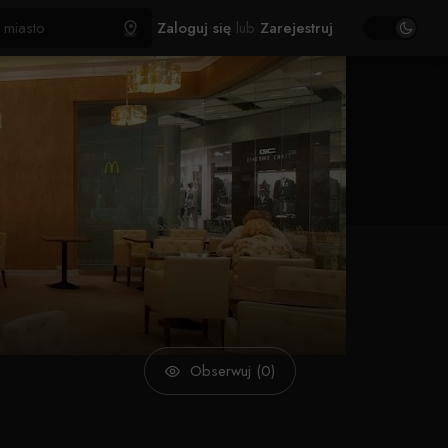
Zaloguj się
lub
Zarejestruj
Obserwuj (0)