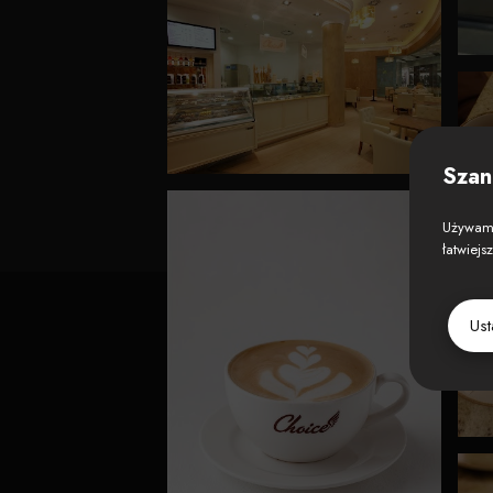
Szan
Używamy
łatwiejs
Us