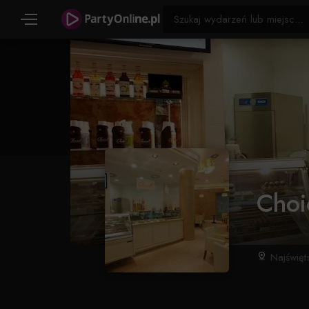
Choi
Najświęts