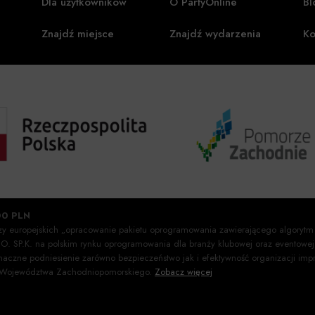
Dla użytkowników
O PartyOnline
Bl
Znajdź miejsce
Znajdź wydarzenia
Ko
00 PLN
szy europejskich „opracowanie pakietu oprogramowania zawierającego algorytm
O.O. SP.K. na polskim rynku oprogramowania dla branży klubowej oraz eventow
znaczne podniesienie zarówno bezpieczeństwo jak i efektywność organizacji i
o Województwa Zachodniopomorskiego.
Zobacz więcej