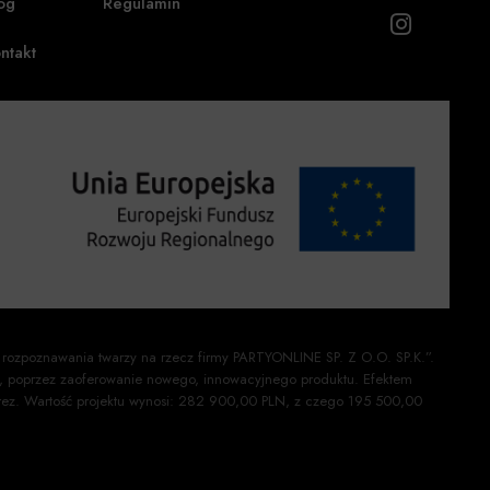
og
Regulamin
ntakt
 rozpoznawania twarzy na rzecz firmy PARTYONLINE SP. Z O.O. SP.K.”.
ej, poprzez zaoferowanie nowego, innowacyjnego produktu. Efektem
mprez. Wartość projektu wynosi: 282 900,00 PLN, z czego 195 500,00