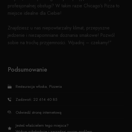
profesjonalnej obsługi? W takim razie Chicago’s Pizza to
miejsce idealne dla Ciebie!
Znajdziesz u nas niepowtarzalny klimat, przepyszne
jedzenie i niezapomniane doznania smakowe! Pozwól
sobie na trochę przyjemności. Wpadnij – czekamy!"
Podsumowanie
Restauracja włoska
,
Pizzeria
Zadzwoń: 22 614 40 85
Odwiedź stronę internetową
Jesteś właścielem tego miejsca?
Wykup subskrybcję i zarządzaj swoim profilem