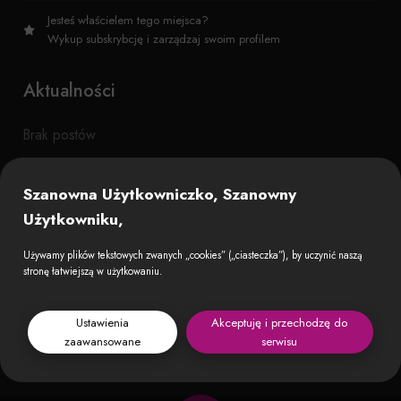
Jesteś właścielem tego miejsca?
Wykup subskrybcję i zarządzaj swoim profilem
Aktualności
Brak postów
Szanowna Użytkowniczko, Szanowny
Użytkowniku,
Używamy plików tekstowych zwanych „cookies” („ciasteczka”), by uczynić naszą
stronę łatwiejszą w użytkowaniu.
Ustawienia
Akceptuję i przechodzę do
zaawansowane
serwisu