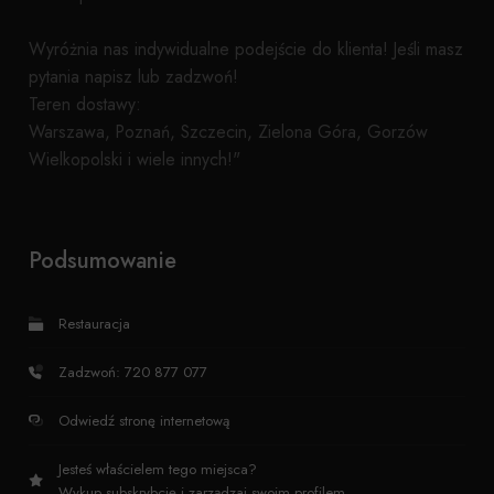
Wyróżnia nas indywidualne podejście do klienta! Jeśli masz
pytania napisz lub zadzwoń!
Teren dostawy:
Warszawa, Poznań, Szczecin, Zielona Góra, Gorzów
Wielkopolski i wiele innych!"
Podsumowanie
Restauracja
Zadzwoń: 720 877 077
Odwiedź stronę internetową
Jesteś właścielem tego miejsca?
Wykup subskrybcję i zarządzaj swoim profilem