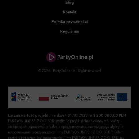
Blog
Kontakt
Polityka prywatności
Regulamin
© 2026 - PartyOnline - All Rights reserved
Łączna wartość projektu na dzień 31.10.2023 to 3 200 000,00 PLN
PARTYONLINE SP. Z O.O. SP.K. realizuje projekt dofinansowany z funduszy
europejskich „opracowanie pakietu oprogramowania zawierającego algorytm
rozpoznawania twarzy na rzecz firmy PARTYONLINE SP. Z O.O. SP.K.”. Celem
projektu jest wzrost konkurencyjności firmy PARTYONLINE SP. Z O.O. SP.K. na