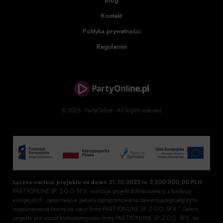
Blog
Kontakt
Polityka prywatności
Regulamin
© 2026 - PartyOnline - All Rights reserved
Łączna wartość projektu na dzień 31.10.2023 to 3 200 000,00 PLN
PARTYONLINE SP. Z O.O. SP.K. realizuje projekt dofinansowany z funduszy
europejskich „opracowanie pakietu oprogramowania zawierającego algorytm
rozpoznawania twarzy na rzecz firmy PARTYONLINE SP. Z O.O. SP.K.”. Celem
projektu jest wzrost konkurencyjności firmy PARTYONLINE SP. Z O.O. SP.K. na