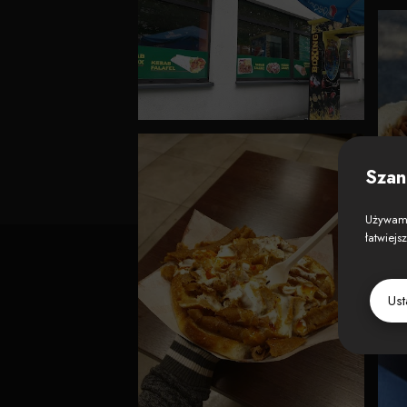
Szan
Używamy
łatwiejs
Us