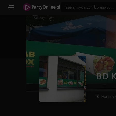
BD K
Harcersk