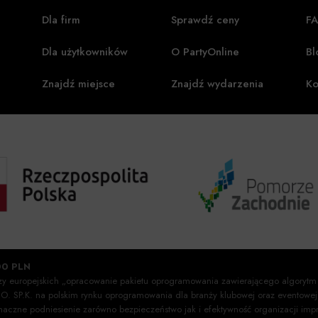
Dla firm
Sprawdź ceny
F
Dla użytkowników
O PartyOnline
Bl
Znajdź miejsce
Znajdź wydarzenia
Ko
00 PLN
szy europejskich „opracowanie pakietu oprogramowania zawierającego algorytm
O.O. SP.K. na polskim rynku oprogramowania dla branży klubowej oraz eventow
znaczne podniesienie zarówno bezpieczeństwo jak i efektywność organizacji i