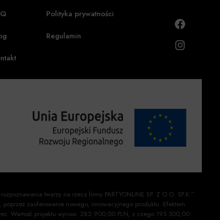
AQ
Polityka prywatności
og
Regulamin
ntakt
 rozpoznawania twarzy na rzecz firmy PARTYONLINE SP. Z O.O. SP.K.”.
ej, poprzez zaoferowanie nowego, innowacyjnego produktu. Efektem
mprez. Wartość projektu wynosi: 282 900,00 PLN, z czego 195 500,00