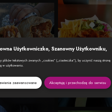
owna Użytkowniczko, Szanowny Użytkowniku,
 plików tekstowych zwanych „cookies” („ciasteczka”), by uczynić naszą stronę
zą w użytkowaniu.
tawienia zaawansowane
Akceptuję i przechodzę do serwisu