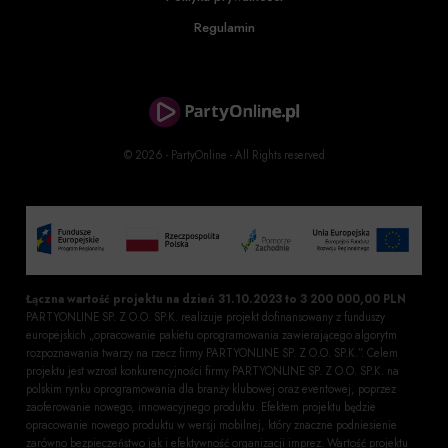
Regulamin
© 2026 - PartyOnline - All Rights reserved
Łączna wartość projektu na dzień 31.10.2023 to 3 200 000,00 PLN
PARTYONLINE SP. Z O.O. SP.K. realizuje projekt dofinansowany z funduszy
europejskich „opracowanie pakietu oprogramowania zawierającego algorytm
rozpoznawania twarzy na rzecz firmy PARTYONLINE SP. Z O.O. SP.K.”. Celem
projektu jest wzrost konkurencyjności firmy PARTYONLINE SP. Z O.O. SP.K. na
polskim rynku oprogramowania dla branży klubowej oraz eventowej, poprzez
zaoferowanie nowego, innowacyjnego produktu. Efektem projektu będzie
opracowanie nowego produktu w wersji mobilnej, który znaczne podniesienie
zarówno bezpieczeństwo jak i efektywność organizacji imprez. Wartość projektu