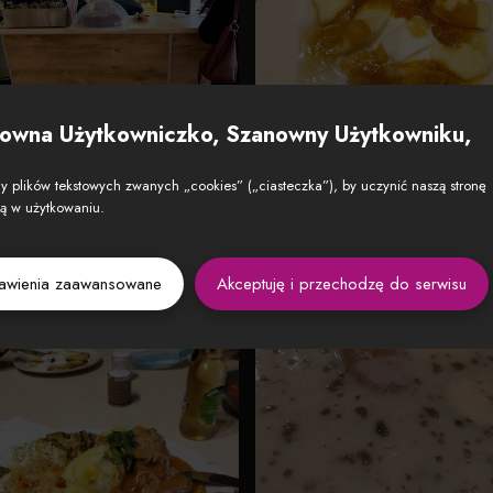
owna Użytkowniczko, Szanowny Użytkowniku,
 plików tekstowych zwanych „cookies” („ciasteczka”), by uczynić naszą stronę
zą w użytkowaniu.
tawienia zaawansowane
Akceptuję i przechodzę do serwisu