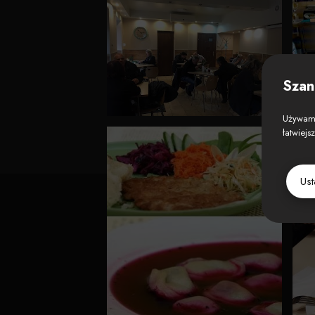
Szan
Używamy
łatwiejs
Us