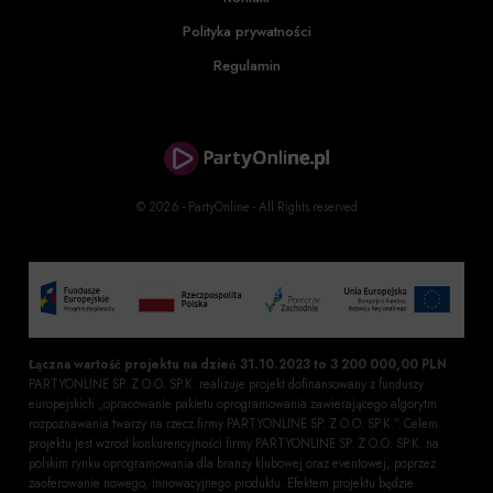
Polityka prywatności
Regulamin
© 2026 - PartyOnline - All Rights reserved
Łączna wartość projektu na dzień 31.10.2023 to 3 200 000,00 PLN
PARTYONLINE SP. Z O.O. SP.K. realizuje projekt dofinansowany z funduszy
europejskich „opracowanie pakietu oprogramowania zawierającego algorytm
rozpoznawania twarzy na rzecz firmy PARTYONLINE SP. Z O.O. SP.K.”. Celem
projektu jest wzrost konkurencyjności firmy PARTYONLINE SP. Z O.O. SP.K. na
polskim rynku oprogramowania dla branży klubowej oraz eventowej, poprzez
zaoferowanie nowego, innowacyjnego produktu. Efektem projektu będzie