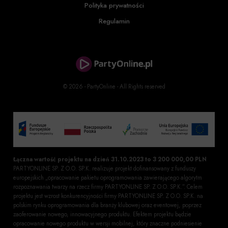
Polityka prywatności
Regulamin
© 2026 - PartyOnline - All Rights reserved
Łączna wartość projektu na dzień 31.10.2023 to 3 200 000,00 PLN
PARTYONLINE SP. Z O.O. SP.K. realizuje projekt dofinansowany z funduszy
europejskich „opracowanie pakietu oprogramowania zawierającego algorytm
rozpoznawania twarzy na rzecz firmy PARTYONLINE SP. Z O.O. SP.K.”. Celem
projektu jest wzrost konkurencyjności firmy PARTYONLINE SP. Z O.O. SP.K. na
polskim rynku oprogramowania dla branży klubowej oraz eventowej, poprzez
zaoferowanie nowego, innowacyjnego produktu. Efektem projektu będzie
opracowanie nowego produktu w wersji mobilnej, który znaczne podniesienie